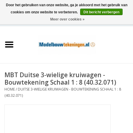
Door het gebruiken van onze website, ga je akkoord met het gebruik van
cookies om onze website te verbeteren.
Dit bericht verbergen
Meer over cookies »
0 Artikelen - €0,00
Home
Schepen
Treinen
MBT Duitse 3-wielige kruiwagen -
Houtbouw
Bouwtekening Schaal 1 : 8 (40.32.071)
HOME
/
DUITSE 3-WIELIGE KRUIWAGEN - BOUWTEKENING SCHAAL 1 : 8
Scenery
(40.32.071)
Machines
Documentatie