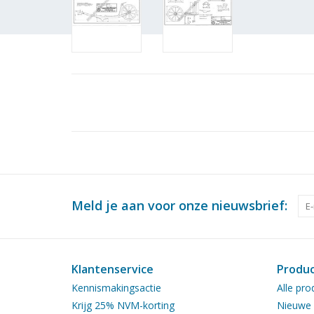
Meld je aan voor onze nieuwsbrief:
Klantenservice
Produ
Kennismakingsactie
Alle pro
Krijg 25% NVM-korting
Nieuwe 