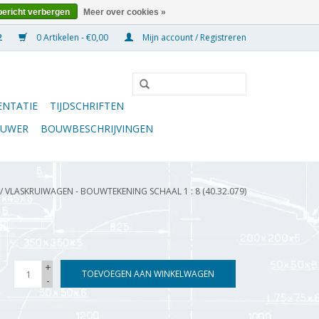
bericht verbergen
Meer over cookies »
0 Artikelen - €0,00
Mijn account / Registreren
NTATIE
TIJDSCHRIFTEN
OUWER
BOUWBESCHRIJVINGEN
/
VLASKRUIWAGEN - BOUWTEKENING SCHAAL 1 : 8 (40.32.079)
+
TOEVOEGEN AAN WINKELWAGEN
-