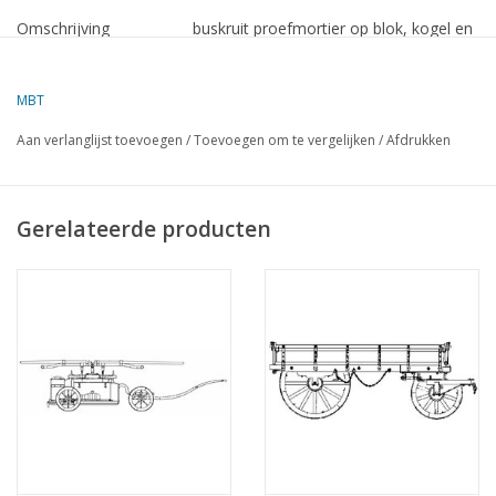
Omschrijving
buskruit proefmortier op blok, kogel en
hulpwerktuigen
Kwaliteit
B
MBT
Moeilijkheidsgraad
Aan verlanglijst toevoegen
/
Toevoegen om te vergelijken
/
Afdrukken
Schaal
1:02
Aantal bladen A00
0
Gerelateerde producten
Aantal bladen A0
0
Aantal bladen A1
1
Aantal bladen A2
0
Aantal bladen A3
0
Aantal bladen A4
0
Totaal aantal bladen
1
tekening