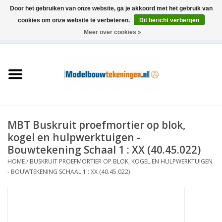
Door het gebruiken van onze website, ga je akkoord met het gebruik van
cookies om onze website te verbeteren.
Dit bericht verbergen
Meer over cookies »
0 Artikelen - €0,00
Home
Schepen
Treinen
MBT Buskruit proefmortier op blok,
Houtbouw
kogel en hulpwerktuigen -
Bouwtekening Schaal 1 : XX (40.45.022)
Scenery
HOME
/
BUSKRUIT PROEFMORTIER OP BLOK, KOGEL EN HULPWERKTUIGEN
- BOUWTEKENING SCHAAL 1 : XX (40.45.022)
Machines
Documentatie