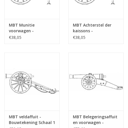
MBT Munitie
MBT Achterstel der
voorwagen -
kaissons -
Bouwtekening Schaal 1
Bouwtekening Schaal 1
€38,05
€38,05
: 10 (40.45.006)
: 10 (40.45.007)
MBT veldaffuit -
MBT Belegeringsaffuit
Bouwtekening Schaal 1
en voorwagen -