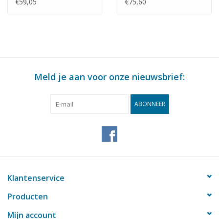
: 10 (40.45.008)
Bouwtekening Schaal 1
€59,05
€75,60
: 10 (40.45.009)
Meld je aan voor onze nieuwsbrief:
ABONNEER
Klantenservice
Producten
Mijn account