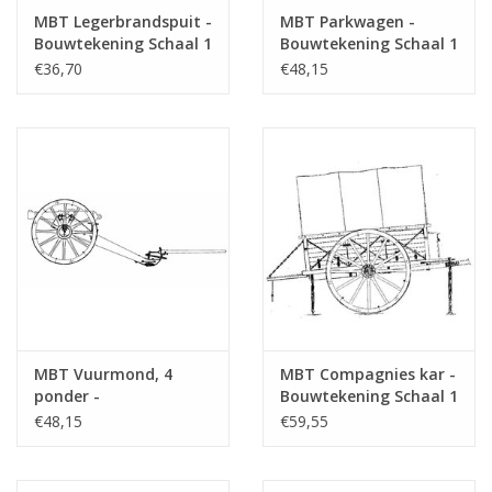
Aantal bladen A4 tekst
0
MBT Legerbrandspuit -
MBT Parkwagen -
Bouwtekening Schaal 1
Bouwtekening Schaal 1
Gewicht in gram
65
: 10 (40.42.014)
: 8 (40.45.001)
€36,70
€48,15
Bijzonderheden
Opmerkingen
MBT Vuurmond, 4
MBT Compagnies kar -
ponder -
Bouwtekening Schaal 1
Bouwtekening Schaal 1
: 8 (40.45.003)
€48,15
€59,55
: 8 (40.45.002)