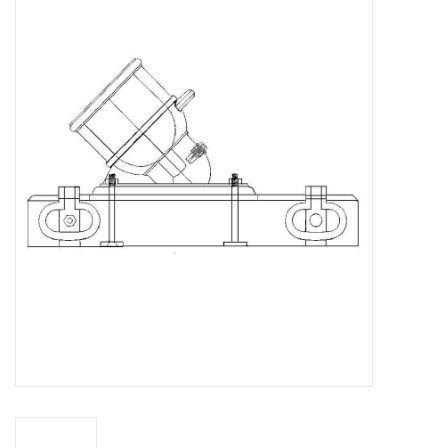
Tijdschriften
Nieuwe tekeningen
NIEUWE TIJDSCHRIFTEN
ABONNEMENT DE
MODELBOUWER
Bouwbeschrijvingen