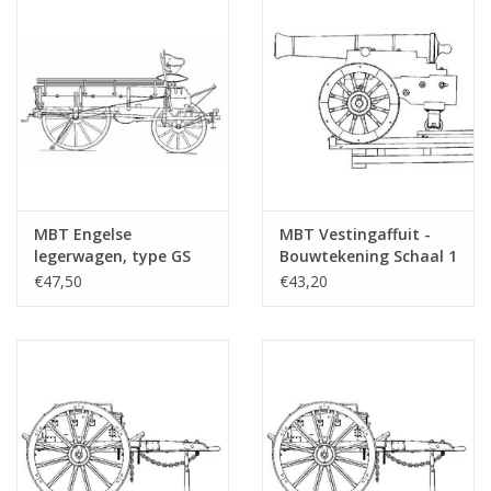
MBT Engelse
MBT Vestingaffuit -
legerwagen, type GS
Bouwtekening Schaal 1
Mk X - Bouwtekening
: 10 (40.45.005)
€47,50
€43,20
Schaal 1 : 10
(40.45.004)