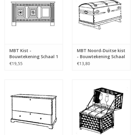
MBT Kist -
MBT Noord-Duitse kist
Bouwtekening Schaal 1
- Bouwtekening Schaal
: N/A (45.24.006)
1 : N/A (45.24.007)
€19,55
€13,80