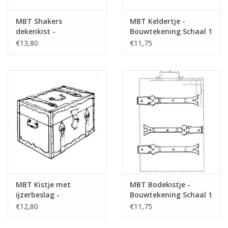
MBT Shakers
MBT Keldertje -
dekenkist -
Bouwtekening Schaal 1
Bouwtekening Schaal 1
: N/A (45.24.009)
€13,80
€11,75
: N/A (45.24.008)
MBT Kistje met
MBT Bodekistje -
ijzerbeslag -
Bouwtekening Schaal 1
Bouwtekening Schaal 1
: N/A (45.24.011)
€12,80
€11,75
: N/A (45.24.010)