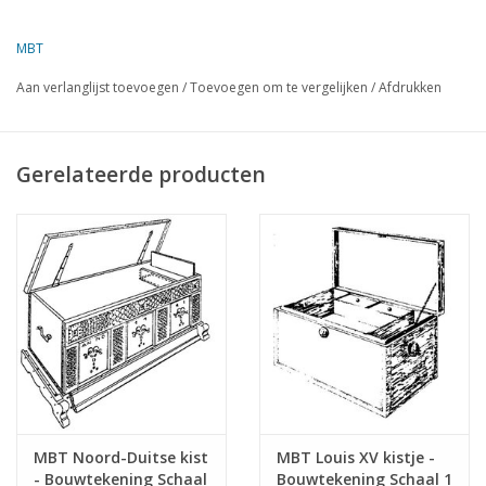
het ambachtelijke vakmanschap van de meubelmaker
weerspiegelt.
MBT
Aan verlanglijst toevoegen
/
Toevoegen om te vergelijken
/
Afdrukken
Specificaties :
Tekeningnummer
45.24.003
Gerelateerde producten
Auteur
Lakerveld (R.C.)
Omschrijving
kistje
Kwaliteit
Moeilijkheidsgraad
Schaal
Aantal bladen A00
0
Aantal bladen A0
0
Aantal bladen A1
0
MBT Noord-Duitse kist
MBT Louis XV kistje -
- Bouwtekening Schaal
Bouwtekening Schaal 1
Aantal bladen A2
0