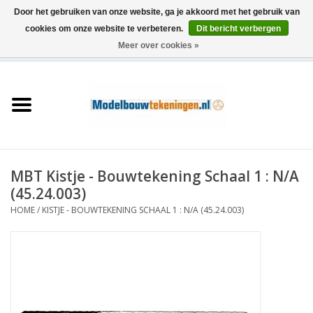
Door het gebruiken van onze website, ga je akkoord met het gebruik van
cookies om onze website te verbeteren.
Dit bericht verbergen
Meer over cookies »
0 Artikelen - €0,00
Home
Schepen
Treinen
MBT Kistje - Bouwtekening Schaal 1 : N/A
Houtbouw
(45.24.003)
HOME
/
KISTJE - BOUWTEKENING SCHAAL 1 : N/A (45.24.003)
Scenery
Machines
Documentatie