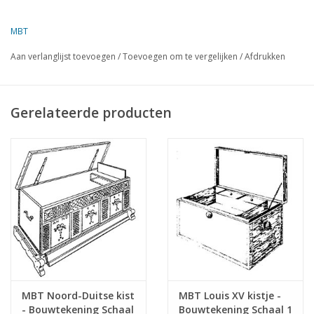
vervaardigd houtwerk. Een karakteristiek meubelstuk waarin
duurzaamheid, praktische bruikbaarheid en ingetogen
MBT
schoonheid centraal staan.
Aan verlanglijst toevoegen
/
Toevoegen om te vergelijken
/
Afdrukken
Specificaties :
Tekeningnummer
45.24.008
Gerelateerde producten
Auteur
Lakerveld (R.C.)
Omschrijving
Shakers dekenkist
Kwaliteit
Moeilijkheidsgraad
Schaal
Aantal bladen A00
0
Aantal bladen A0
0
MBT Noord-Duitse kist
MBT Louis XV kistje -
Aantal bladen A1
0
- Bouwtekening Schaal
Bouwtekening Schaal 1