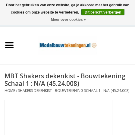
Door het gebruiken van onze website, ga je akkoord met het gebruik van
cookies om onze website te verbeteren.
Dit bericht verbergen
Meer over cookies »
0 Artikelen - €0,00
Home
Schepen
Treinen
MBT Shakers dekenkist - Bouwtekening
Houtbouw
Schaal 1 : N/A (45.24.008)
HOME
/
SHAKERS DEKENKIST - BOUWTEKENING SCHAAL 1 : N/A (45.24.008)
Scenery
Machines
Documentatie