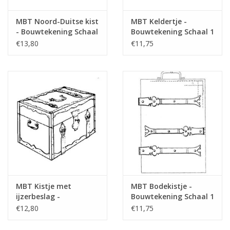
MBT Noord-Duitse kist
MBT Keldertje -
- Bouwtekening Schaal
Bouwtekening Schaal 1
1 : N/A (45.24.007)
: N/A (45.24.009)
€13,80
€11,75
MBT Kistje met
MBT Bodekistje -
ijzerbeslag -
Bouwtekening Schaal 1
Bouwtekening Schaal 1
: N/A (45.24.011)
€12,80
€11,75
: N/A (45.24.010)