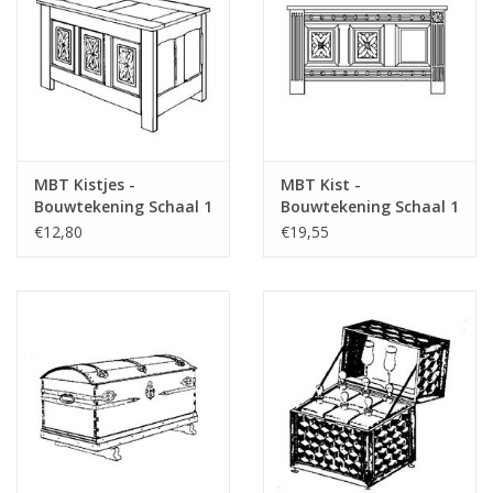
Opmerkingen
MBT Kistjes -
MBT Kist -
Bouwtekening Schaal 1
Bouwtekening Schaal 1
: N/A (45.24.005)
: N/A (45.24.006)
€12,80
€19,55