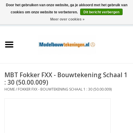
Door het gebruiken van onze website, ga je akkoord met het gebruik van
cookies om onze website te verbeteren.
Dit bericht verbergen
Meer over cookies »
0 Artikelen - €0,00
Home
Schepen
Treinen
MBT Fokker FXX - Bouwtekening Schaal 1
Houtbouw
: 30 (50.00.009)
HOME
/
FOKKER FXX - BOUWTEKENING SCHAAL 1 : 30 (50.00.009)
Scenery
Machines
Documentatie