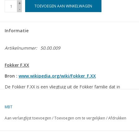
+
TOEVOEGEN AAN WINKELWAGEN
-
Informatie
Artikelnummer:
50.00.009
Fokker F.XX
Bron :
www.wikipedia.org/wiki/Fokker_F.XX
De Fokker F.XX is een vliegtuig uit de Fokker familie dat in
Nederland gebouwd werd in de jaren 30 van de 20e eeuw.
De F.XX is een driemotorige hoogdekker. De machine is
MBT
ontworpen als een passagiersvliegtuig en kon in die
Aan verlanglijst toevoegen
/
Toevoegen om te vergelijken
/
Afdrukken
hoedanigheid een maximum van twaalf passagiers vervoeren.
De F.XX werd door Fokker gebouwd in opdracht van de KLM, die
voor de lijn naar Nederlands-Indië een vliegtuig wilde dat circa