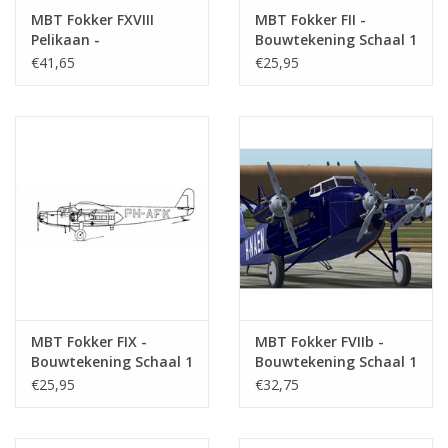
Eerste vlucht
3 juni
1933
MBT Fokker FXVIII
MBT Fokker FII -
Pelikaan -
Bouwtekening Schaal 1
Laatste vlucht
1938
Bouwtekening Schaal 1
: 30 (50.00.006)
€41,65
€25,95
: 10 (50.00.005)
Status
buiten gebruik
Aantal gebouwd
1
Specificaties Modelbouwtekening :
Tekeningnummer
50.00.009
Auteur
C. ter Horst
Omschrijving
Fokker FXX
MBT Fokker FIX -
MBT Fokker FVIIb -
Bouwtekening Schaal 1
Bouwtekening Schaal 1
: 50 (50.00.007)
: 50 (50.00.008)
Kwaliteit
€25,95
€32,75
Moeilijkheidsgraad
D