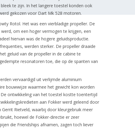
bleek te zijn. In het langere toestel konden ook
 werd gekozen voor Dart Mk 528 motoren.
ty Rotol. Het was een vierbladige propeller. De
er werd, om een hoger vermogen te krijgen, een
adeel hiervan was de hogere geluidsproductie.
requenties, werden sterker. De propeller draaide
t geluid van de propeller in de cabine te
ngedempte resonatoren toe, die op de spanten van
erden vervaardigd uit verlijmde aluminium
onaire bouwwijze waarmee het gewicht kon worden
De ontwikkeling van het toestel kostte toentertijd
ntwikkelingskredieten aan Fokker werd geleend door
 Gerrit Rietveld, waarbij door kleurgebruik meer
ebruikt, hoewel de Fokker-directie er zeer
ijen die Friendships afnamen, zagen toch liever