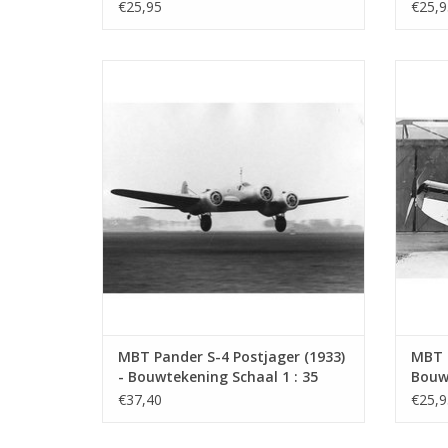
€25,95
€25,9
Pander S.4 Postjager (1933,
Kool
driepersoonspostvliegtuig, driemotorig
Brit
propellervliegtuig, laagdekker) Bedoeld
bipla
om de postvluchten naar Nederlandsch-
Britis
IndiÌÎÌà te versnellen.
of L
TOEVOEGEN AAN WINKELWAGEN
TO
MBT Pander S-4 Postjager (1933)
MBT 
- Bouwtekening Schaal 1 : 35
Bouwt
(50.00.011)
(50.0
€37,40
€25,9