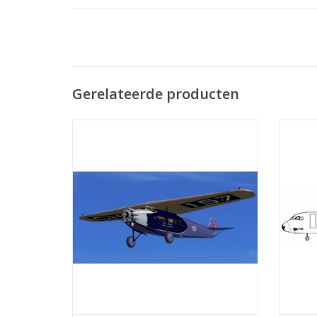
Gerelateerde producten
Fokker F.VIIDe Fokker F.VII is een
Fokker 
hoogdekker passagiersvliegtuig gebouwd
e
door de Nederlandse vliegtuigbouwer
verkee
Fokker en zijn Amerikaanse
w
dochteronderneming Atlantic Aircraft
aangek
Corporation. De eerste vlucht vond plaats
voor d
op 11 april 1924. De F.VII is ...
TOEVOEGEN AAN WINKELWAGEN
TO