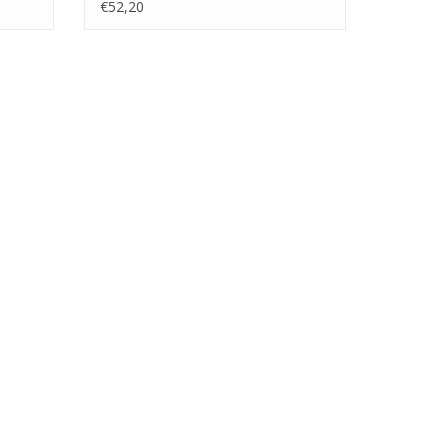
€52,20
 van het Fokker Logistics Park, Fokkerweg 300 te