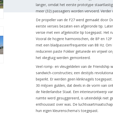
langer, omdat het eerste prototype staartlastig 
meer (32) passagiers worden vervoerd. Verder
De propeller van de F27 werd gemaakt door Dow
eerste versies bezaten een afgeronde tip. Lat
versie met een afgeknotte tip toegepast. Het n
Vooral de hogere harmonischen, de 8P en 12P f
met een bladpasseerfrequentie van 88 Hz. Om he
reduceren paste Fokker getunede en vrijwel o
het vliegtuig werden gemonteerd.
Veel romp- en vleugeldelen van de Friendship w
sandwich-constructies; een destijds revoluti
beperkt. Er werden geen klinknagels toegepast. 
30 miljoen gulden, dat deels in de vorm van o
de Nederlandse Staat. Een interieurontwerp van
ruimte werd gesuggereerd, is uiteindelijk niet g
enthousiast over was. De luchtvaartmaatschapp
hun eigen kleurenschema's toegepast.