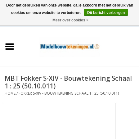
Door het gebruiken van onze website, ga je akkoord met het gebruik van
cookies om onze website te verbeteren.
Dit bericht verbergen
Meer over cookies »
0 Artikelen - €0,00
Home
Schepen
Treinen
MBT Fokker S-XIV - Bouwtekening Schaal
Houtbouw
1 : 25 (50.10.011)
HOME
/
FOKKER S-XIV - BOUWTEKENING SCHAAL 1 : 25 (50.10.011)
Scenery
Machines
Documentatie