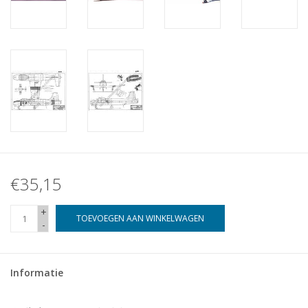
€35,15
+
TOEVOEGEN AAN WINKELWAGEN
-
Informatie