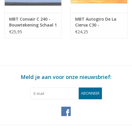
MBT Convair C 240 -
MBT Autogiro De La
Bouwtekening Schaal 1
Cierva C30 -
: 50 (50.02.012)
Bouwtekening Schaal 1
€25,95
€24,25
: 20 (50.02.013)
Meld je aan voor onze nieuwsbrief:
ABONNEER