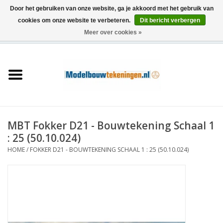
Door het gebruiken van onze website, ga je akkoord met het gebruik van
cookies om onze website te verbeteren.
Dit bericht verbergen
Meer over cookies »
0 Artikelen - €0,00
Home
Schepen
Treinen
MBT Fokker D21 - Bouwtekening Schaal 1
Houtbouw
: 25 (50.10.024)
HOME
/
FOKKER D21 - BOUWTEKENING SCHAAL 1 : 25 (50.10.024)
Scenery
Machines
Documentatie