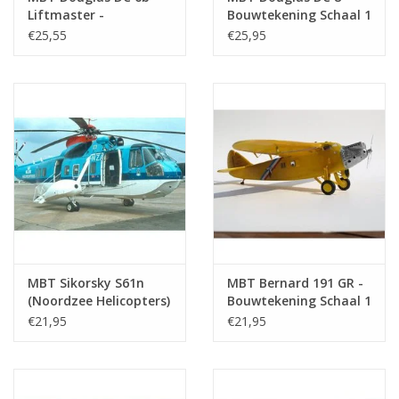
Liftmaster -
Bouwtekening Schaal 1
Bouwtekening Schaal 1
: 100 (50.02.004)
€25,55
€25,95
: 72 (50.02.003)
MBT Sikorsky S61n
MBT Bernard 191 GR -
(Noordzee Helicopters)
Bouwtekening Schaal 1
- Bouwtekening Schaal
: 36 (50.02.006)
€21,95
€21,95
1 : 50 (50.02.005)