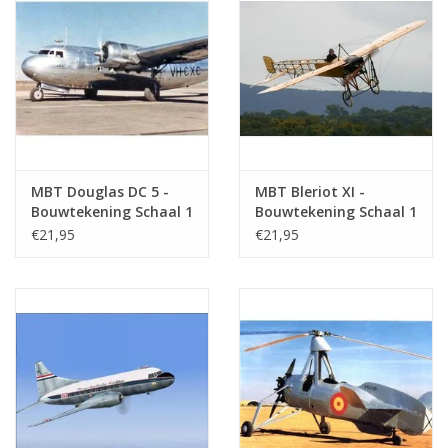
MBT Douglas DC 5 -
MBT Bleriot XI -
Bouwtekening Schaal 1
Bouwtekening Schaal 1
: 72 (50.02.009)
: 25 (50.02.010)
€21,95
€21,95