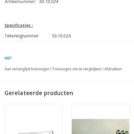
Artikelnummer:
50.10.024
Specificaties :
Tekeningnummer
50.10.024
Auteur
J.H. Bosman
Omschrijving
Fokker D21
MBT
Ì´Ì_
Kwaliteit
Aan verlanglijst toevoegen
/
Toevoegen om te vergelijken
/
Afdrukken
Moeilijkheidsgraad
D
Schaal
1 : 25
Gerelateerde producten
Aantal bladen A00
0
Aantal bladen A0
0
Aantal bladen A1
0
Aantal bladen A2
1