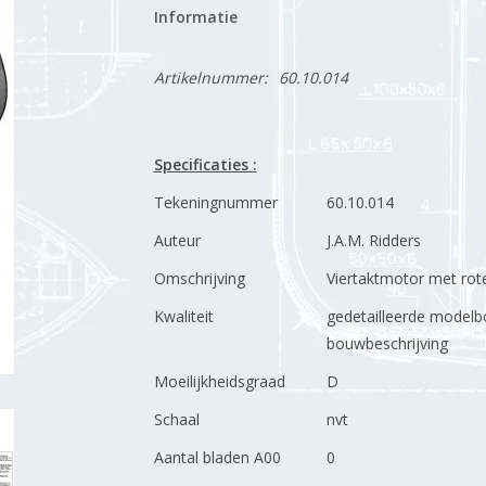
Informatie
Artikelnummer:
60.10.014
Specificaties :
Tekeningnummer
60.10.014
Auteur
J.A.M. Ridders
Omschrijving
Viertaktmotor met rot
Kwaliteit
gedetailleerde modelbo
bouwbeschrijving
Moeilijkheidsgraad
D
Schaal
nvt
Aantal bladen A00
0