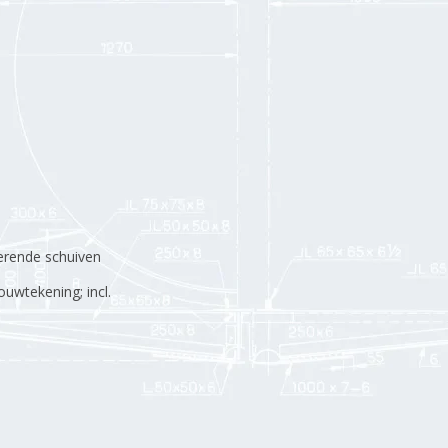
erende schuiven
uwtekening; incl.