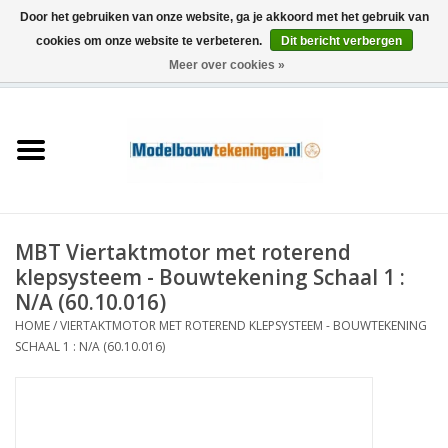
Door het gebruiken van onze website, ga je akkoord met het gebruik van
cookies om onze website te verbeteren.
Dit bericht verbergen
Meer over cookies »
0 Artikelen - €0,00
Home
Schepen
Treinen
MBT Viertaktmotor met roterend
Houtbouw
klepsysteem - Bouwtekening Schaal 1 :
N/A (60.10.016)
Scenery
HOME
/
VIERTAKTMOTOR MET ROTEREND KLEPSYSTEEM - BOUWTEKENING
SCHAAL 1 : N/A (60.10.016)
Machines
Documentatie