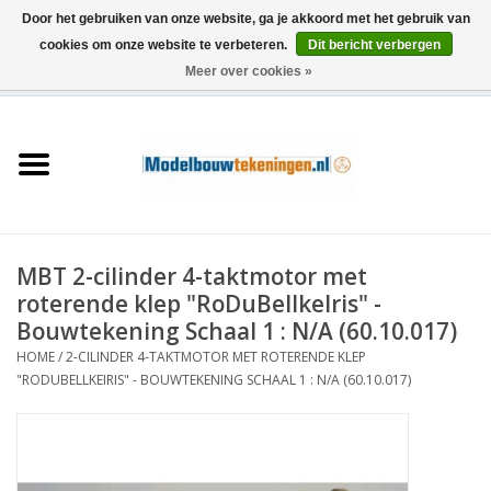
Door het gebruiken van onze website, ga je akkoord met het gebruik van
cookies om onze website te verbeteren.
Dit bericht verbergen
Meer over cookies »
0 Artikelen - €0,00
Home
Schepen
Treinen
MBT 2-cilinder 4-taktmotor met
Houtbouw
roterende klep "RoDuBellkeIris" -
Bouwtekening Schaal 1 : N/A (60.10.017)
Scenery
HOME
/
2-CILINDER 4-TAKTMOTOR MET ROTERENDE KLEP
"RODUBELLKEIRIS" - BOUWTEKENING SCHAAL 1 : N/A (60.10.017)
Machines
Documentatie