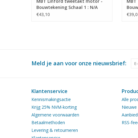
MBT Linford tweetakt motor -
MBT "
Bouwtekening Schaal 1 : N/A
Bouwt
(60.10.010)
(60.1
€43,10
€39,0
Meld je aan voor onze nieuwsbrief:
Klantenservice
Produ
Kennismakingsactie
Alle pro
Krijg 25% NVM-korting
Nieuwe 
Algemene voorwaarden
Aanbied
Betaalmethoden
RSS-fee
Levering & retourneren
Klantenservice