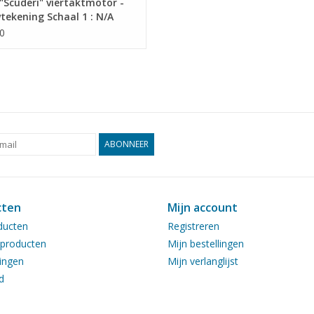
Scuderi" viertaktmotor -
ekening Schaal 1 : N/A
0.011)
0
ABONNEER
cten
Mijn account
ducten
Registreren
producten
Mijn bestellingen
ingen
Mijn verlanglijst
d