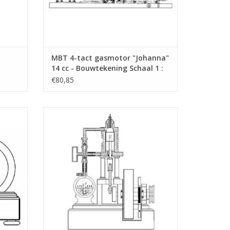
MBT 4-tact gasmotor "Johanna"
14 cc - Bouwtekening Schaal 1 :
A
N/A (60.10.004)
€80,85
r -
MBT Drukgestuurde tweetaktmotor -
0.008)
Bouwtekening Schaal 1 : N/A (60.10.009)
GEN
TOEVOEGEN AAN WINKELWAGEN