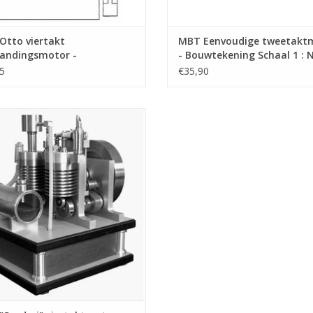
Otto viertakt
MBT Eenvoudige tweetakt
randingsmotor -
- Bouwtekening Schaal 1 : 
ekening Schaal 1 : N/A
(60.10.008)
5
€35,90
0.007)
BT "Scuderi" viertaktmotor -
ekening Schaal 1 : N/A (60.10.011)
EVOEGEN AAN WINKELWAGEN