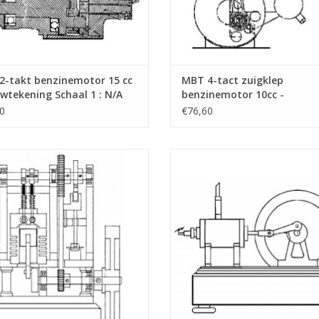
2-takt benzinemotor 15 cc
MBT 4-tact zuigklep
wtekening Schaal 1 : N/A
benzinemotor 10cc -
0.002)
Bouwtekening Schaal 1 : N/
0
€76,60
(60.10.003)
tto viertakt verbrandingsmotor -
MBT Eenvoudige tweetaktmoto
ekening Schaal 1 : N/A (60.10.007)
Bouwtekening Schaal 1 : N/A (60.1
EVOEGEN AAN WINKELWAGEN
TOEVOEGEN AAN WINKELWA