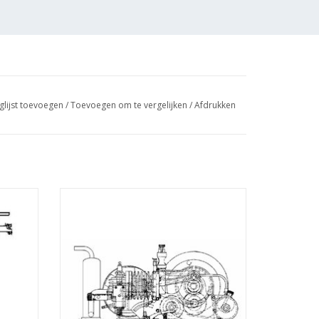
glijst toevoegen
/
Toevoegen om te vergelijken
/
Afdrukken
or een tweetaky
 10cc -
MBT 4-tact gasmotor "Johanna" 14 cc -
0.003)
Bouwtekening Schaal 1 : N/A (60.10.004)
GEN
TOEVOEGEN AAN WINKELWAGEN