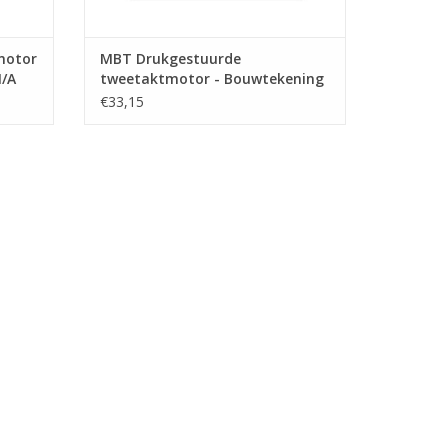
motor
MBT Drukgestuurde
N/A
tweetaktmotor - Bouwtekening
Schaal 1 : N/A (60.10.009)
€33,15