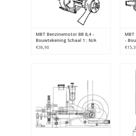
MBT Benzinemotor BB 8,4 -
MBT 
Bouwtekening Schaal 1 : N/A
- Bou
(60.10.001)
(60.1
€36,90
€15,3
MBT 4-tact gasmotor met
MBT O
gloeibuisontsteking - Bouwtekening Schaal
Bouwt
1 : N/A (60.10.006)
TO
TOEVOEGEN AAN WINKELWAGEN