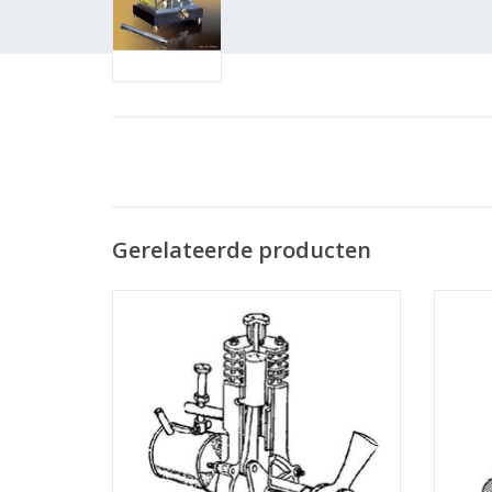
Gerelateerde producten
MBT Benzinemotor BB 8,4 - Bouwtekening
MB
Schaal 1 : N/A (60.10.001)
Bouwt
TOEVOEGEN AAN WINKELWAGEN
TO