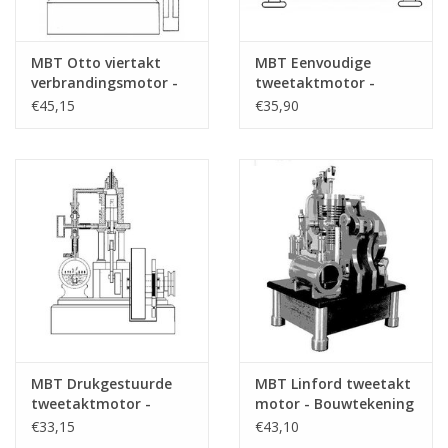
MBT Otto viertakt
MBT Eenvoudige
verbrandingsmotor -
tweetaktmotor -
Bouwtekening Schaal 1
Bouwtekening Schaal 1
€45,15
€35,90
: N/A (60.10.007)
: N/A (60.10.008)
MBT Drukgestuurde
MBT Linford tweetakt
tweetaktmotor -
motor - Bouwtekening
Bouwtekening Schaal 1
Schaal 1 : N/A
€33,15
€43,10
: N/A (60.10.009)
(60.10.010)