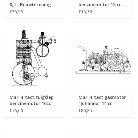
8,4 - Bouwtekening
benzinemotor 15 cc -
Schaal 1 : N/A
Bouwtekening Schaal 1
€36,90
€15,30
dM 2016/2
(60.10.001)
: N/A (60.10.002)
kopie artikel is bijgesloten
Opmerkingen
MBT 4-tact zuigklep
MBT 4-tact gasmotor
benzinemotor 10cc -
"Johanna" 14 cc -
Bouwtekening Schaal 1
Bouwtekening Schaal 1
€76,60
€80,85
: N/A (60.10.003)
: N/A (60.10.004)