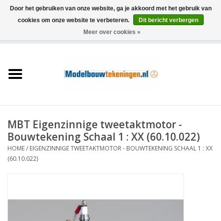
Door het gebruiken van onze website, ga je akkoord met het gebruik van
cookies om onze website te verbeteren.
Dit bericht verbergen
Meer over cookies »
0 Artikelen - €0,00
Home
Schepen
Treinen
MBT Eigenzinnige tweetaktmotor -
Houtbouw
Bouwtekening Schaal 1 : XX (60.10.022)
HOME
/
EIGENZINNIGE TWEETAKTMOTOR - BOUWTEKENING SCHAAL 1 : XX
Scenery
(60.10.022)
Machines
Documentatie