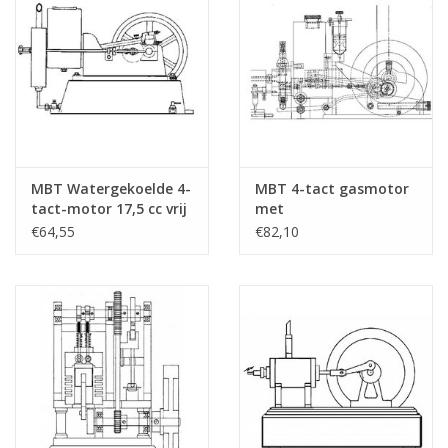
MBT Watergekoelde 4-
MBT 4-tact gasmotor
tact-motor 17,5 cc vrij
met
naar "Lister" -
gloeibuisontsteking -
€64,55
€82,10
Bouwtekening Schaal 1
Bouwtekening Schaal 1
: N/A (60.10.005)
: N/A (60.10.006)