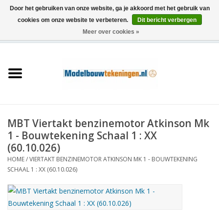
Door het gebruiken van onze website, ga je akkoord met het gebruik van
cookies om onze website te verbeteren.
Dit bericht verbergen
Meer over cookies »
0 Artikelen - €0,00
Home
Schepen
Treinen
MBT Viertakt benzinemotor Atkinson Mk
Houtbouw
1 - Bouwtekening Schaal 1 : XX
(60.10.026)
Scenery
HOME
/
VIERTAKT BENZINEMOTOR ATKINSON MK 1 - BOUWTEKENING
SCHAAL 1 : XX (60.10.026)
Machines
Documentatie