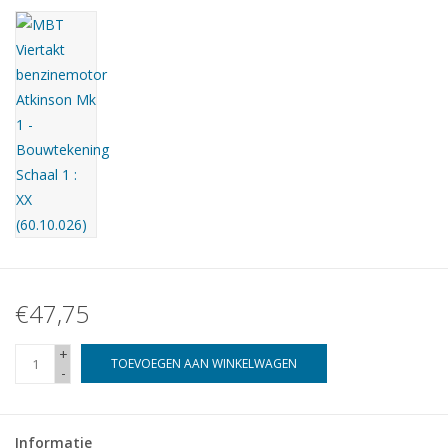
Tijdschriften
Nieuwe tekeningen
NIEUWE TIJDSCHRIFTEN
ABONNEMENT DE
MODELBOUWER
Bouwbeschrijvingen
€47,75
+
TOEVOEGEN AAN WINKELWAGEN
-
Informatie