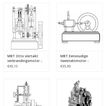
MBT Otto viertakt
MBT Eenvoudige
verbrandingsmotor -
tweetaktmotor -
Bouwtekening Schaal 1
Bouwtekening Schaal 1
€45,15
€35,90
: N/A (60.10.007)
: N/A (60.10.008)