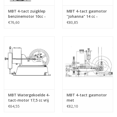
MBT 4-tact zuigklep
MBT 4-tact gasmotor
benzinemotor 10cc -
"Johanna" 14 cc -
Bouwtekening Schaal 1
Bouwtekening Schaal 1
€76,60
€80,85
: N/A (60.10.003)
: N/A (60.10.004)
MBT Watergekoelde 4-
MBT 4-tact gasmotor
tact-motor 17,5 cc vrij
met
naar "Lister" -
gloeibuisontsteking -
€64,55
€82,10
Bouwtekening Schaal 1
Bouwtekening Schaal 1
: N/A (60.10.005)
: N/A (60.10.006)