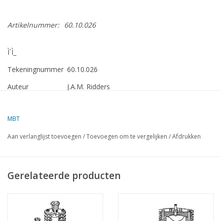
Artikelnummer:
60.10.026
Ì´Ì_
Tekeningnummer
60.10.026
Auteur
J.A.M. Ridders
Omschrijving
Viertakt benzinemotor Atkinson Mk 1
MBT
Kwaliteit
gedetailleerde modelbouwtekening
Aan verlanglijst toevoegen
/
Toevoegen om te vergelijken
/
Afdrukken
Moeilijkheidsgraad
D
Ì´Ì_
Schaal
Aantal bladen A00
0
Gerelateerde producten
Aantal bladen A0
0
Aantal bladen A1
0