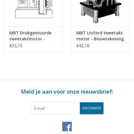
MBT Drukgestuurde
MBT Linford tweetakt
tweetaktmotor -
motor - Bouwtekening
Bouwtekening Schaal 1
Schaal 1 : N/A
€33,15
€43,10
: N/A (60.10.009)
(60.10.010)
Meld je aan voor onze nieuwsbrief:
ABONNEER