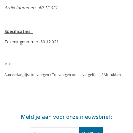
Artikelnummer:
60.12.021
Specificaties :
Tekeningnummer
60.12.021
Auteur
J.A.M. Ridders
Omschrijving
1-Euro-20 Stirlingmotor
MBT
Kwaliteit
gedetailleerde modelbouwtekening met bouwbes
Aan verlanglijst toevoegen
/
Toevoegen om te vergelijken
/
Afdrukken
Moeilijkheidsgraad
C
Schaal
Aantal bladen A00
0
Aantal bladen A0
0
Meld je aan voor onze nieuwsbrief:
Aantal bladen A1
0