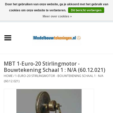
Door het gebruiken van onze website, ga je akkoord met het gebruik van
cookies om onze website te verbeteren.
Dit bericht verbergen
Meer over cookies »
0 Artikelen - €0,00
Home
Schepen
Treinen
MBT 1-Euro-20 Stirlingmotor -
Houtbouw
Bouwtekening Schaal 1 : N/A (60.12.021)
HOME
/
1-EURO-20 STIRLINGMOTOR - BOUWTEKENING SCHAAL 1 : N/A
Scenery
(60.12.021)
Machines
Documentatie