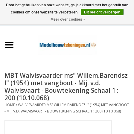
Door het gebruiken van onze website, ga je akkoord met het gebruik van
cookies om onze website te verbeteren.
Dit bericht verbergen
Meer over cookies »
0 Artikelen - €0,00
Home
Schepen
Treinen
MBT Walvisvaarder ms" Willem.Barendsz
Houtbouw
I" (1954) met vangboot - Mij. v.d.
Walvisvaart - Bouwtekening Schaal 1 :
Scenery
200 (10.10.068)
HOME
/
WALVISVAARDER MS" WILLEM.BARENDSZ I" (1954) MET VANGBOOT
- MIJ. V.D. WALVISVAART - BOUWTEKENING SCHAAL 1 : 200 (10.10.068)
Machines
Documentatie