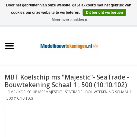
Door het gebruiken van onze website, ga je akkoord met het gebruik van
cookies om onze website te verbeteren.
Dit bericht verbergen
Meer over cookies »
0 Artikelen - €0,00
Home
Schepen
Treinen
MBT Koelschip ms "Majestic"- SeaTrade -
Houtbouw
Bouwtekening Schaal 1 : 500 (10.10.102)
HOME
/
KOELSCHIP MS "MAJESTIC"- SEATRADE - BOUWTEKENING SCHAAL 1
Scenery
: 500 (10.10.102)
Machines
Documentatie