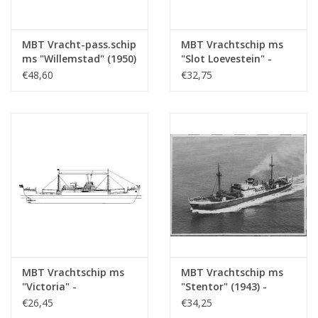
MBT Vracht-pass.schip
MBT Vrachtschip ms
ms "Willemstad" (1950)
"Slot Loevestein" -
- KNSM; ex "Socrates"
Bouwtekening Schaal 1
€48,60
€32,75
(1938) - Bouwtekening
: 200 (10.10.021)
Schaal 1 : 100
(10.10.020/A)
MBT Vrachtschip ms
MBT Vrachtschip ms
"Victoria" -
"Stentor" (1943) -
Bouwtekening Schaal 1
KNSM - Bouwtekening
€26,45
€34,25
: 200 (10.10.022)
Schaal 1 : 200