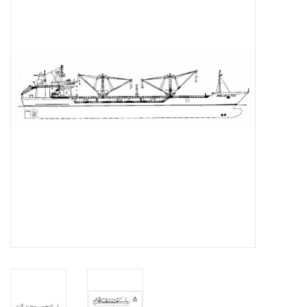
Tijdschriften
Nieuwe tekeningen
NIEUWE TIJDSCHRIFTEN
ABONNEMENT DE
MODELBOUWER
Bouwbeschrijvingen