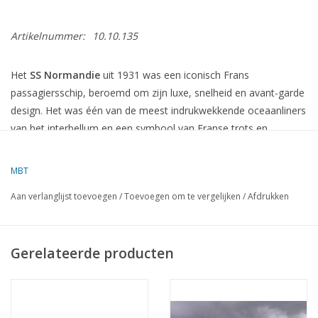
Artikelnummer:
10.10.135
Het
SS Normandie
uit 1931 was een iconisch Frans
passagiersschip, beroemd om zijn luxe, snelheid en avant-garde
design. Het was één van de meest indrukwekkende oceaanliners
van het interbellum en een symbool van Franse trots en
technologische vooruitgang.
MBT
Technische Specificaties
Aan verlanglijst toevoegen
/
Toevoegen om te vergelijken
/
Afdrukken
Werf:
Chantiers de l’Atlantique, Saint-Nazaire, Frankrijk
Te water gelaten:
29 oktober 1932
Gerelateerde producten
In dienst genomen:
1935
Lengte:
313,75 meter
Breedte:
36 meter