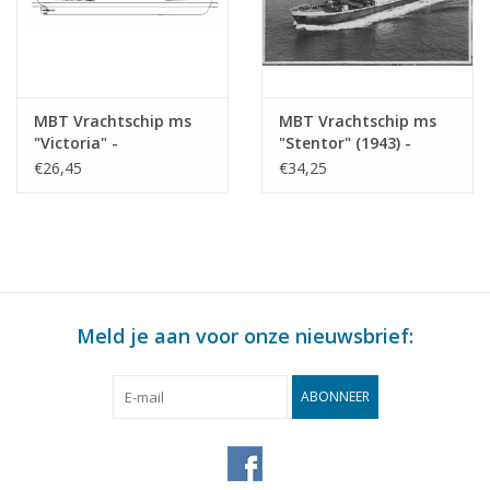
Gewicht in gram
185
Bijzonderheden
l.o.a. 158 cm
Opmerkingen
MBT Vrachtschip ms
MBT Vrachtschip ms
"Victoria" -
"Stentor" (1943) -
Bouwtekening Schaal 1
KNSM - Bouwtekening
€26,45
€34,25
: 200 (10.10.022)
Schaal 1 : 200
(10.10.025)
Meld je aan voor onze nieuwsbrief:
ABONNEER