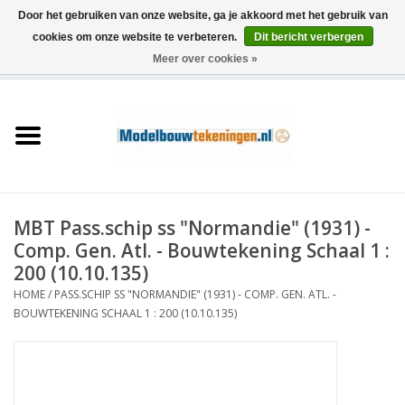
Door het gebruiken van onze website, ga je akkoord met het gebruik van
cookies om onze website te verbeteren.
Dit bericht verbergen
Meer over cookies »
0 Artikelen - €0,00
Home
Schepen
Treinen
MBT Pass.schip ss "Normandie" (1931) -
Houtbouw
Comp. Gen. Atl. - Bouwtekening Schaal 1 :
200 (10.10.135)
Scenery
HOME
/
PASS.SCHIP SS "NORMANDIE" (1931) - COMP. GEN. ATL. -
BOUWTEKENING SCHAAL 1 : 200 (10.10.135)
Machines
Documentatie