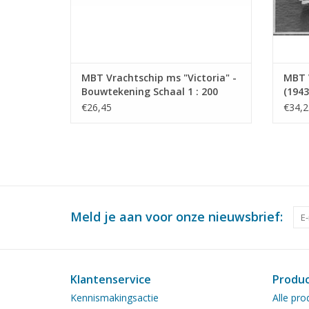
MBT Vrachtschip ms "Victoria" -
MBT 
Bouwtekening Schaal 1 : 200
(1943
(10.10.022)
Schaa
€26,45
€34,2
Meld je aan voor onze nieuwsbrief:
Klantenservice
Produ
Kennismakingsactie
Alle pro