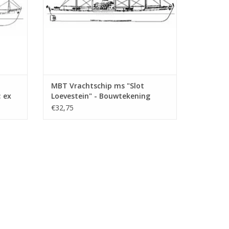
MBT Vrachtschip ms "Slot
; ex
Loevestein" - Bouwtekening
Schaal 1 : 200 (10.10.021)
€32,75
dam (1993) - HAL
0
enplan