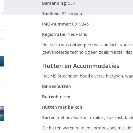
Bemanning
: 557
Snelheid
:
22 knopen
IMO-nummer
:
8919245
Registratie
:
Nederland
Het schip was ontworpen met aandacht voor stab
geavanceerde technologieën zoals "Hinze" fla
Hutten en Accommodaties
Het MS Statendam bood diverse huttypen, waa
Binnenhutten
Buitenhutten
Hutten met balkon
Suiten
met privébalkon, minibar, koelkast, butle
De hutten waren ruim en comfortabel, met de kl