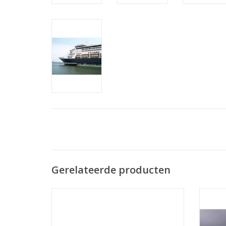
Gerelateerde producten
MBT Pass.schip ms "Oranje Nassau",
MBT Pa
"Prins der Nederlanden" (1957) KNSM -
2" (196
Bouwtekening Schaal 1 : 100 (10.10.011/A)