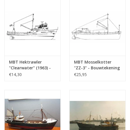
(10.13.003)
MBT Hektrawler
MBT Mosselkotter
"Clearwater" (1963) -
"ZZ-3" - Bouwtekening
Shamrock Shipping Co,
Schaal 1 : 40
€14,30
€25,95
Dublin - Bouwtekening
(10.13.005)
Schaal 1 : 100
(10.13.004)