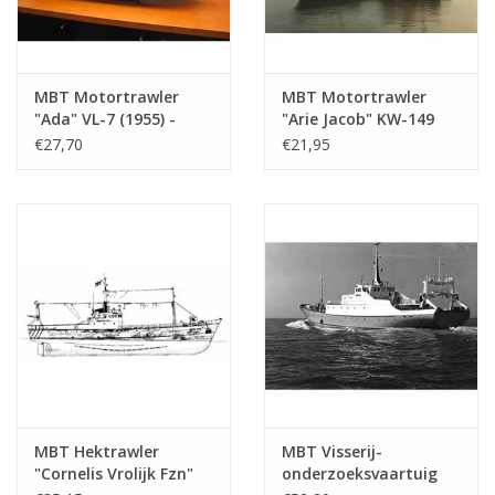
MBT Motortrawler
MBT Motortrawler
"Ada" VL-7 (1955) -
"Arie Jacob" KW-149
Zeevisserij Mij.
(1961) "Bellatrix"
€27,70
€21,95
"Holland" -
KW139 - Bouwtekening
Bouwtekening Schaal 1
Schaal 1 : 100
: 100 (10.13.008)
(10.13.009)
MBT Hektrawler
MBT Visserij-
"Cornelis Vrolijk Fzn"
onderzoeksvaartuig