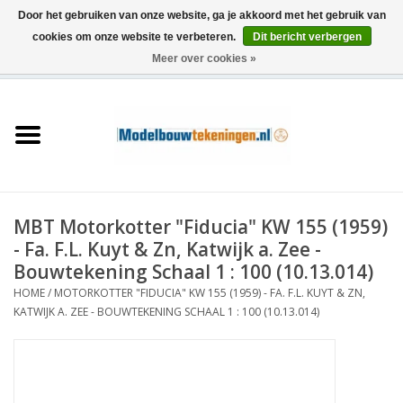
Door het gebruiken van onze website, ga je akkoord met het gebruik van
cookies om onze website te verbeteren.
Dit bericht verbergen
Meer over cookies »
0 Artikelen - €0,00
Home
Schepen
Treinen
MBT Motorkotter "Fiducia" KW 155 (1959)
Houtbouw
- Fa. F.L. Kuyt & Zn, Katwijk a. Zee -
Bouwtekening Schaal 1 : 100 (10.13.014)
Scenery
HOME
/
MOTORKOTTER "FIDUCIA" KW 155 (1959) - FA. F.L. KUYT & ZN,
KATWIJK A. ZEE - BOUWTEKENING SCHAAL 1 : 100 (10.13.014)
Machines
Documentatie