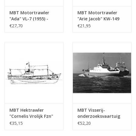
MBT Motortrawler
MBT Motortrawler
"Ada" VL-7 (1955) -
"Arie Jacob" KW-149
Zeevisserij Mij.
(1961) "Bellatrix"
€27,70
€21,95
"Holland" -
KW139 - Bouwtekening
Bouwtekening Schaal 1
Schaal 1 : 100
: 100 (10.13.008)
(10.13.009)
MBT Hektrawler
MBT Visserij-
"Cornelis Vrolijk Fzn"
onderzoeksvaartuig
SCH 171(1960),
"Tridens" (1965) - Min.
€35,15
€52,20
"Cornelis van den Dulk"
Van Landbouw en
KW 144 -
Visserij -