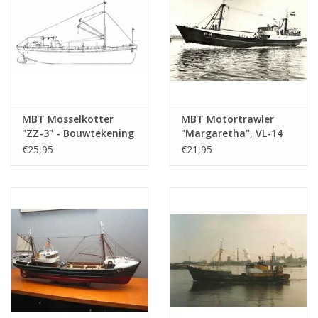
MBT Mosselkotter
MBT Motortrawler
"ZZ-3" - Bouwtekening
"Margaretha", VL-14
Schaal 1 : 40
(1963) - NV Zeev. Mij.
€25,95
€21,95
(10.13.005)
en Haringh v.h. A.
Verboom -
Bouwtekening Schaal 1
: 100 (10.13.006)