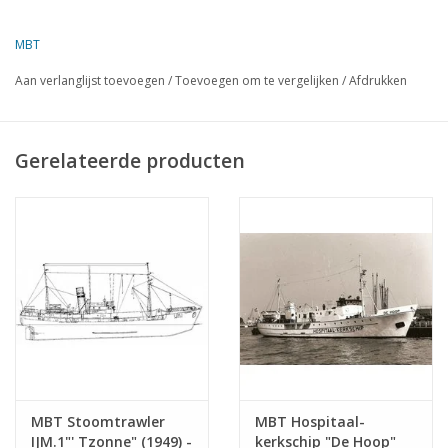
Auteur
H. Tjaberinga
MBT
Omschrijving
motor viskotter
Aan verlanglijst toevoegen
/
Toevoegen om te vergelijken
/
Afdrukken
Kwaliteit
sp/lijnen; zijaanzicht;
dekplan
Schaal
1 : 25
Gerelateerde producten
Aantal bladen A00
0
Aantal bladen A0
2
Aantal bladen A1
0
Aantal bladen A2
0
Aantal bladen A3
0
Aantal bladen A4
0
Totaal aantal bladen
2
tekening
MBT Stoomtrawler
MBT Hospitaal-
IJM.1"' Tzonne" (1949) -
kerkschip "De Hoop"