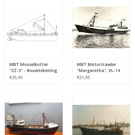
(10.13.003)
MBT Mosselkotter
MBT Motortrawler
"ZZ-3" - Bouwtekening
"Margaretha", VL-14
Schaal 1 : 40
(1963) - NV Zeev. Mij.
€25,95
€21,95
(10.13.005)
en Haringh v.h. A.
Verboom -
Bouwtekening Schaal 1
: 100 (10.13.006)