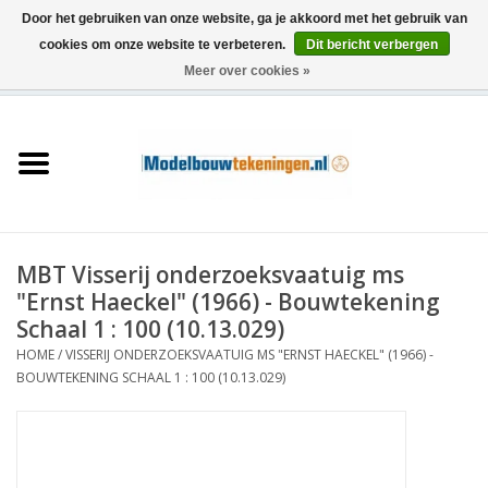
Door het gebruiken van onze website, ga je akkoord met het gebruik van
cookies om onze website te verbeteren.
Dit bericht verbergen
Meer over cookies »
0 Artikelen - €0,00
Home
Schepen
Treinen
MBT Visserij onderzoeksvaatuig ms
Houtbouw
"Ernst Haeckel" (1966) - Bouwtekening
Schaal 1 : 100 (10.13.029)
Scenery
HOME
/
VISSERIJ ONDERZOEKSVAATUIG MS "ERNST HAECKEL" (1966) -
BOUWTEKENING SCHAAL 1 : 100 (10.13.029)
Machines
Documentatie