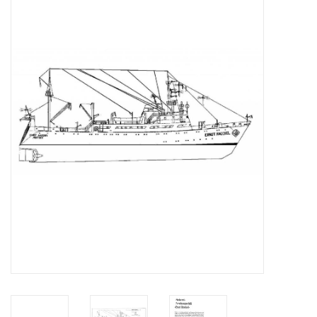
Tijdschriften
Nieuwe tekeningen
NIEUWE TIJDSCHRIFTEN
ABONNEMENT DE
MODELBOUWER
Bouwbeschrijvingen