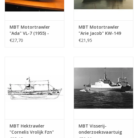
MBT Motortrawler
MBT Motortrawler
"Ada" VL-7 (1955) -
"Arie Jacob" KW-149
Zeevisserij Mij.
(1961) "Bellatrix"
€27,70
€21,95
"Holland" -
KW139 - Bouwtekening
Bouwtekening Schaal 1
Schaal 1 : 100
: 100 (10.13.008)
(10.13.009)
MBT Hektrawler
MBT Visserij-
"Cornelis Vrolijk Fzn"
onderzoeksvaartuig