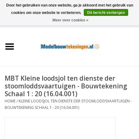
Door het gebruiken van onze website, ga je akkoord met het gebruik van
cookies om onze website te verbeteren.
Dit bericht verbergen
Meer over cookies »
0 Artikelen - €0,00
Home
Schepen
Treinen
MBT Kleine loodsjol ten dienste der
Houtbouw
stoomloddsvaartuigen - Bouwtekening
Schaal 1 : 20 (16.04.001)
Scenery
HOME
/
KLEINE LOODSJOL TEN DIENSTE DER STOOMLODDSVAARTUIGEN -
BOUWTEKENING SCHAAL 1 : 20 (16.04.001)
Machines
Documentatie