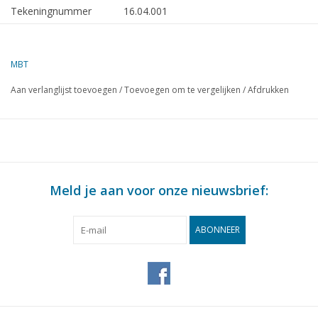
Tekeningnummer
16.04.001
Omschrijving
kleine loodsjol ten dienste der
stoomloddsvaartuigen
MBT
Kwaliteit
algemeen plan; sp/lijnenplan; details
Aan verlanglijst toevoegen
/
Toevoegen om te vergelijken
/
Afdrukken
Moeilijkheidsgraad
C
Schaal
1 : 20
Aantal bladen A00
0
Aantal bladen A0
0
Meld je aan voor onze nieuwsbrief:
Aantal bladen A1
1
Aantal bladen A2
0
ABONNEER
Aantal bladen A3
0
Aantal bladen A4
0
Totaal aantal bladen
1