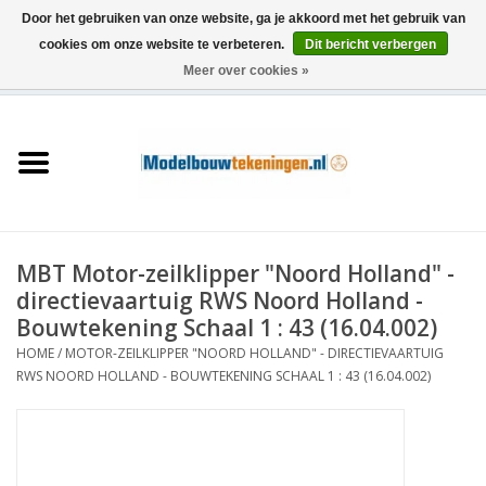
Door het gebruiken van onze website, ga je akkoord met het gebruik van
cookies om onze website te verbeteren.
Dit bericht verbergen
Meer over cookies »
0 Artikelen - €0,00
Home
Schepen
Treinen
MBT Motor-zeilklipper "Noord Holland" -
Houtbouw
directievaartuig RWS Noord Holland -
Bouwtekening Schaal 1 : 43 (16.04.002)
Scenery
HOME
/
MOTOR-ZEILKLIPPER "NOORD HOLLAND" - DIRECTIEVAARTUIG
RWS NOORD HOLLAND - BOUWTEKENING SCHAAL 1 : 43 (16.04.002)
Machines
Documentatie