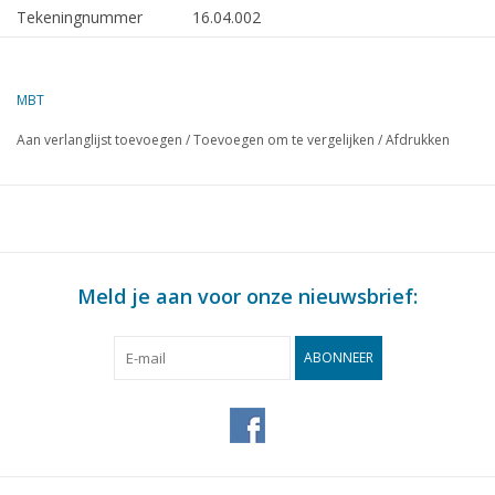
Tekeningnummer
16.04.002
Omschrijving
motor-zeilklipper "Noord Holland" - direc
Noord Holland
MBT
Kwaliteit
algemeen plan; sp/lijnenplan
Aan verlanglijst toevoegen
/
Toevoegen om te vergelijken
/
Afdrukken
Moeilijkheidsgraad
D
Schaal
1 : 43
Aantal bladen A00
0
Aantal bladen A0
0
Meld je aan voor onze nieuwsbrief:
Aantal bladen A1
1
Aantal bladen A2
1
ABONNEER
Aantal bladen A3
0
Aantal bladen A4
0
Totaal aantal bladen
2