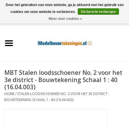
Door het gebruiken van onze website, ga je akkoord met het gebruik van
cookies om onze website te verbeteren.
Dit bericht verbergen
Meer over cookies »
0 Artikelen - €0,00
Home
Schepen
Treinen
MBT Stalen loodsschoener No. 2 voor het
Houtbouw
3e district - Bouwtekening Schaal 1 : 40
(16.04.003)
Scenery
HOME
/
STALEN LOODSSCHOENER NO. 2 VOOR HET 3E DISTRICT -
BOUWTEKENING SCHAAL 1 : 40 (16.04.003)
Machines
Documentatie