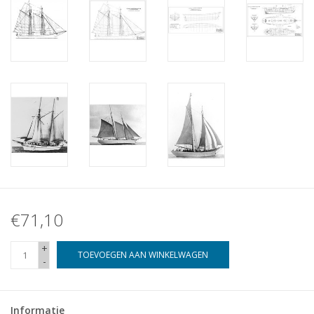
€71,10
+
TOEVOEGEN AAN WINKELWAGEN
-
Informatie