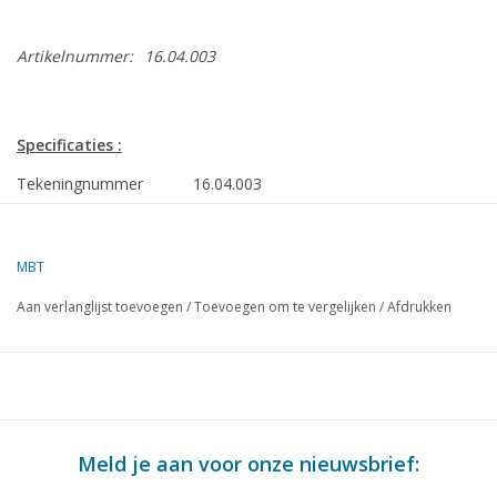
Artikelnummer:
16.04.003
Specificaties :
Tekeningnummer
16.04.003
Omschrijving
Stalen loodsschoener No. 2 voor het
3e district
MBT
Kwaliteit
algemeen plan; sp/lijnenplan; tuigplan
Aan verlanglijst toevoegen
/
Toevoegen om te vergelijken
/
Afdrukken
Moeilijkheidsgraad
D
Schaal
1 : 40
Aantal bladen A00
0
Aantal bladen A0
3
Meld je aan voor onze nieuwsbrief:
Aantal bladen A1
0