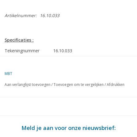
Artikelnummer:
16.10.033
Specificaties :
Tekeningnummer
16.10.033
Omschrijving
vracht-passagiersschip ms "Bloemfontein"
"Boschfontein".
MBT
Kwaliteit
sp/lijnen; alg. plan; infotekst
Aan verlanglijst toevoegen
/
Toevoegen om te vergelijken
/
Afdrukken
Moeilijkheidsgraad
D
Schaal
1 : 100
Aantal bladen A00
4
Aantal bladen A0
0
Meld je aan voor onze nieuwsbrief:
Aantal bladen A1
0