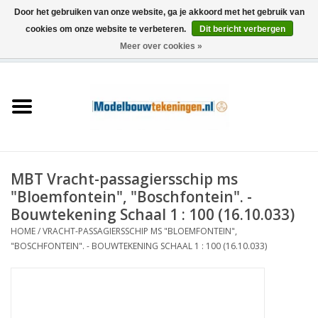
Door het gebruiken van onze website, ga je akkoord met het gebruik van
cookies om onze website te verbeteren.
Dit bericht verbergen
Meer over cookies »
0 Artikelen - €0,00
Home
Schepen
Treinen
MBT Vracht-passagiersschip ms
Houtbouw
"Bloemfontein", "Boschfontein". -
Bouwtekening Schaal 1 : 100 (16.10.033)
Scenery
HOME
/
VRACHT-PASSAGIERSSCHIP MS "BLOEMFONTEIN",
"BOSCHFONTEIN". - BOUWTEKENING SCHAAL 1 : 100 (16.10.033)
Machines
Documentatie