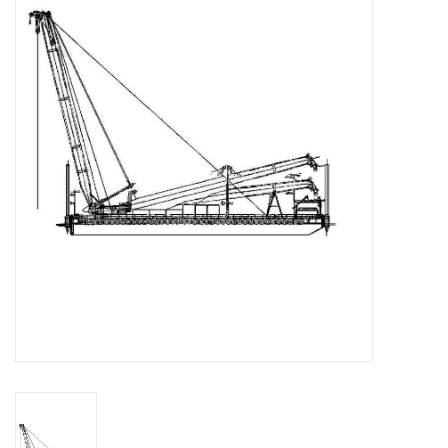
Tijdschriften
Nieuwe tekeningen
NIEUWE TIJDSCHRIFTEN
ABONNEMENT DE
MODELBOUWER
Bouwbeschrijvingen