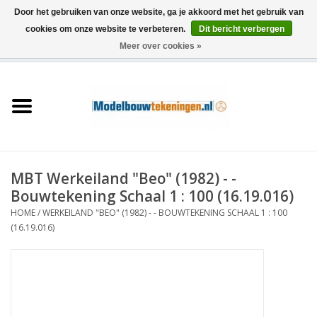
Door het gebruiken van onze website, ga je akkoord met het gebruik van
cookies om onze website te verbeteren.
Dit bericht verbergen
Meer over cookies »
0 Artikelen - €0,00
Home
Schepen
Treinen
MBT Werkeiland "Beo" (1982) - -
Houtbouw
Bouwtekening Schaal 1 : 100 (16.19.016)
HOME
/
WERKEILAND "BEO" (1982) - - BOUWTEKENING SCHAAL 1 : 100
Scenery
(16.19.016)
Machines
Documentatie