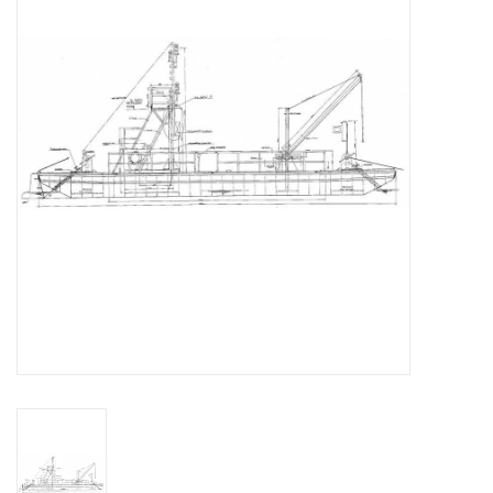
Tijdschriften
Nieuwe tekeningen
NIEUWE TIJDSCHRIFTEN
ABONNEMENT DE
MODELBOUWER
Bouwbeschrijvingen