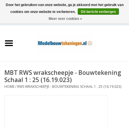
Door het gebruiken van onze website, ga je akkoord met het gebruik van
cookies om onze website te verbeteren.
Dit bericht verbergen
Meer over cookies »
0 Artikelen - €0,00
Home
Schepen
Treinen
MBT RWS wrakscheepje - Bouwtekening
Houtbouw
Schaal 1 : 25 (16.19.023)
HOME
/
RWS WRAKSCHEEPJE - BOUWTEKENING SCHAAL 1 : 25 (16.19.023)
Scenery
Machines
Documentatie