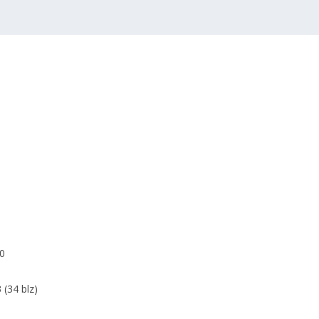
0
 (34 blz)