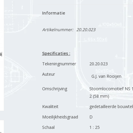
Informatie
Artikelnummer:
20.20.023
Specificaties :
Tekeningnummer
20.20.023
Auteur
G.J. van Rooijen
Omschrijving
Stoomlocomotief NS 190
2 (58 mm)
Kwaliteit
gedetailleerde bouwte
Moeilijkheidsgraad
D
Schaal
1 : 25