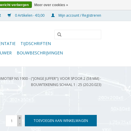
bericht verbergen
Meer over cookies »
0 Artikelen - €0,00
Mijn account / Registreren
NTATIE
TIJDSCHRIFTEN
OUWER
BOUWBESCHRIJVINGEN
TIEF NS 1900 - ("JONGE JUFFER"); VOOR SPOOR 2 (58 MM) -
BOUWTEKENING SCHAAL 1 : 25 (20.20.023)
+
TOEVOEGEN AAN WINKELWAGEN
-