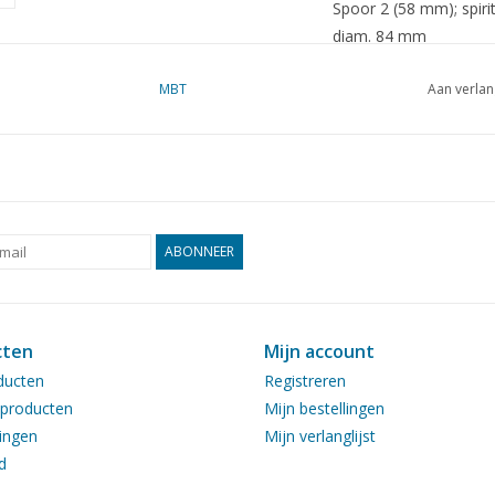
Spoor 2 (58 mm); spirit
diam. 84 mm
Opmerkingen
was 20.00.023
MBT
Aan verlan
ABONNEER
cten
Mijn account
ducten
Registreren
producten
Mijn bestellingen
ingen
Mijn verlanglijst
d