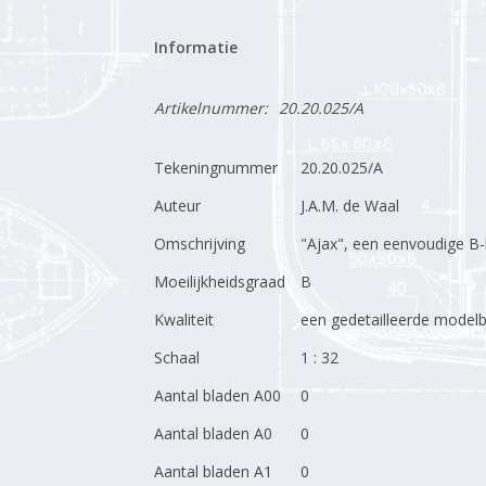
Informatie
Artikelnummer:
20.20.025/A
Tekeningnummer
20.20.025/A
Auteur
J.A.M. de Waal
Omschrijving
"Ajax", een eenvoudige B
Moeilijkheidsgraad
B
Kwaliteit
een gedetailleerde model
Schaal
1 : 32
Aantal bladen A00
0
Aantal bladen A0
0
Aantal bladen A1
0