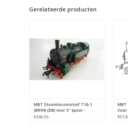
Gerelateerde producten
MBT Stoomlocomotief T16-1 (BR94) (DB)
MBT 
voor 5" spoor - Bouwtekening Schaal 1 : 11
spoo
(20.20.001)
TOEVOEGEN AAN WINKELWAGEN
TO
MBT Stoomlocomotief T16-1
MBT 1
(BR94) (DB) voor 5" spoor -
Voor
Bouwtekening Schaal 1 : 11
Schaa
€346,55
€57,8
(20.20.001)