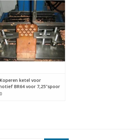
1 (20.20.009/A)
EVOEGEN AAN WINKELWAGEN
Koperen ketel voor
otief BR64 voor 7,25"spoor
wtekening Schaal 1 : 1
0
0.009/A)