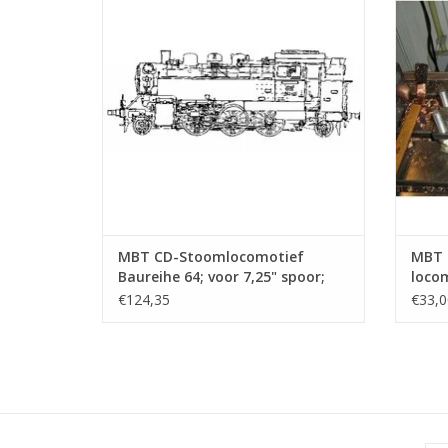
Bouwtekening Schaal 1 : 7.5 (20.20.009)
TOEVOEGEN AAN WINKELWAGEN
TO
MBT CD-Stoomlocomotief
MBT 
Baureihe 64; voor 7,25" spoor;
locom
Autocad tekening -
- Bou
€124,35
€33,0
Bouwtekening Schaal 1 : 7.5
(20.2
(20.20.009)