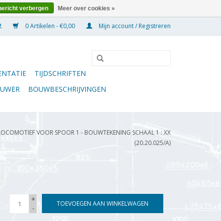
bericht verbergen
Meer over cookies »
0 Artikelen - €0,00
Mijn account / Registreren
NTATIE
TIJDSCHRIFTEN
OUWER
BOUWBESCHRIJVINGEN
-LOCOMOTIEF VOOR SPOOR 1 - BOUWTEKENING SCHAAL 1 : XX
(20.20.025/A)
+
TOEVOEGEN AAN WINKELWAGEN
-