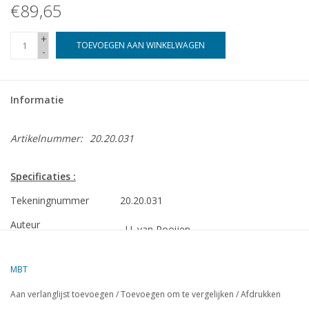
€89,65
+
TOEVOEGEN AAN WINKELWAGEN
-
Informatie
Artikelnummer:
20.20.031
Specificaties :
Tekeningnummer
20.20.031
Auteur
J.J. van Rooijen
Omschrijving
2-B personen tenderlocomotief SS 650; v
MBT
1 (45 mm)
Aan verlanglijst toevoegen
/
Toevoegen om te vergelijken
/
Afdrukken
Kwaliteit