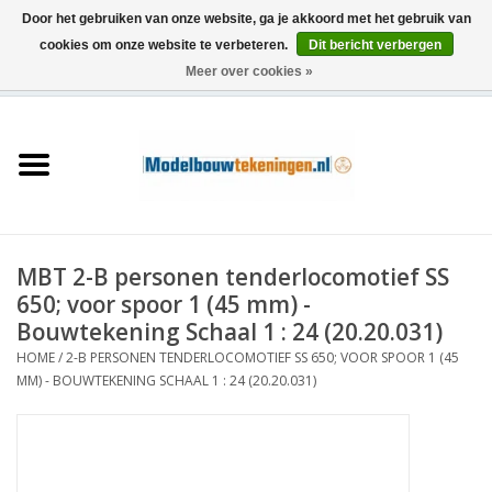
Door het gebruiken van onze website, ga je akkoord met het gebruik van
cookies om onze website te verbeteren.
Dit bericht verbergen
Meer over cookies »
0 Artikelen - €0,00
Home
Schepen
Treinen
MBT 2-B personen tenderlocomotief SS
Houtbouw
650; voor spoor 1 (45 mm) -
Bouwtekening Schaal 1 : 24 (20.20.031)
Scenery
HOME
/
2-B PERSONEN TENDERLOCOMOTIEF SS 650; VOOR SPOOR 1 (45
MM) - BOUWTEKENING SCHAAL 1 : 24 (20.20.031)
Machines
Documentatie