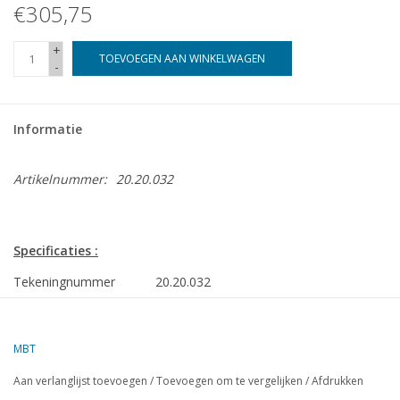
€305,75
+
TOEVOEGEN AAN WINKELWAGEN
-
Informatie
Artikelnummer:
20.20.032
Specificaties :
Tekeningnummer
20.20.032
Auteur
J.J. van Rooijen
Omschrijving
1-C-1 tenderlocomotief Baureihe 64(DB) -
MBT
5" (127 mm)
Aan verlanglijst toevoegen
/
Toevoegen om te vergelijken
/
Afdrukken
Ì´Ì_
Kwaliteit