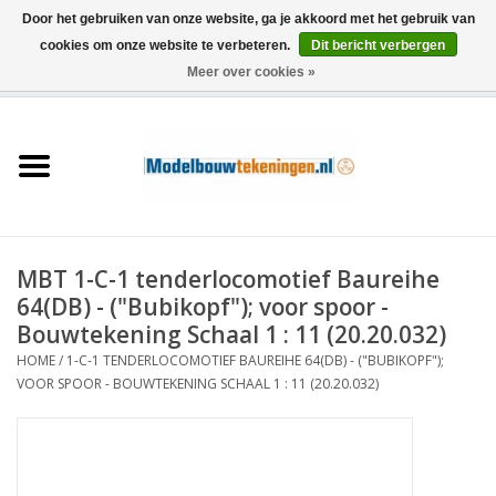
Door het gebruiken van onze website, ga je akkoord met het gebruik van
cookies om onze website te verbeteren.
Dit bericht verbergen
Meer over cookies »
0 Artikelen - €0,00
Home
Schepen
Treinen
MBT 1-C-1 tenderlocomotief Baureihe
Houtbouw
64(DB) - ("Bubikopf"); voor spoor -
Bouwtekening Schaal 1 : 11 (20.20.032)
Scenery
HOME
/
1-C-1 TENDERLOCOMOTIEF BAUREIHE 64(DB) - ("BUBIKOPF");
VOOR SPOOR - BOUWTEKENING SCHAAL 1 : 11 (20.20.032)
Machines
Documentatie