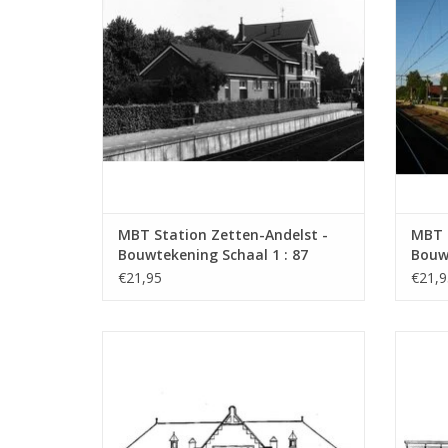
MBT Station Zetten-Andelst -
MBT 
Bouwtekening Schaal 1 : 87
Bouwt
(30.00.006)
(30.0
€21,95
€21,9
MBT Station NZH/ESM Zandvoort -
MBT S
Bouwtekening Schaal 1 : 64 (30.00.010)
diverse
TOEVOEGEN AAN WINKELWAGEN
TO