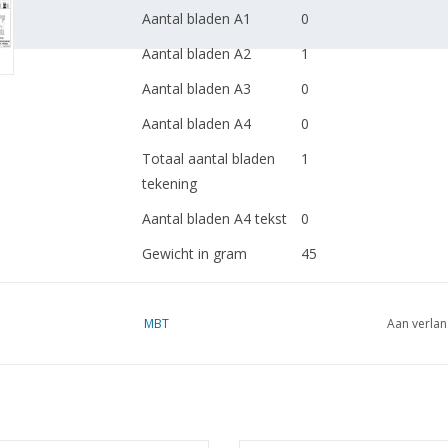
Aantal bladen A1
0
Aantal bladen A2
1
Aantal bladen A3
0
Aantal bladen A4
0
Totaal aantal bladen
1
tekening
Aantal bladen A4 tekst
0
Gewicht in gram
45
Bijzonderheden
dM 1967/5
MBT
Aan verlan
Kopie artikel: 32.00.004
blz)
Ì´Ì_
Opmerkingen