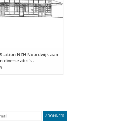
Station NZH Noordwijk aan
n diverse abri's -
ekening Schaal 1 : 64
5
0.011)
ABONNEER