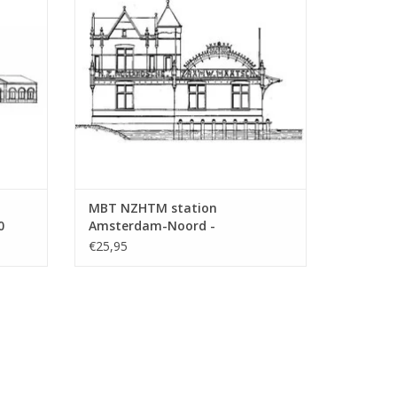
MBT NZHTM station
0
Amsterdam-Noord -
Bouwtekening Schaal 1 : 128
€25,95
(30.00.009)