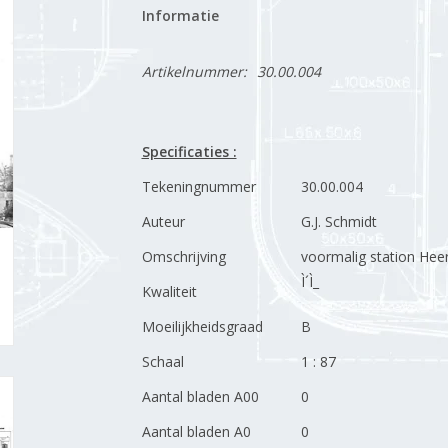
Informatie
Artikelnummer:
30.00.004
Specificaties :
Tekeningnummer
30.00.004
Auteur
G.J. Schmidt
Omschrijving
voormalig station Hee
Ì´Ì_
Kwaliteit
Moeilijkheidsgraad
B
Schaal
1 : 87
Aantal bladen A00
0
Aantal bladen A0
0