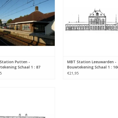
Station Putten -
MBT Station Leeuwarden -
ekening Schaal 1 : 87
Bouwtekening Schaal 1 : 16
0.007)
(30.00.008)
5
€21,95
tation NZH Noordwijk aan Zee en
 abri's - Bouwtekening Schaal 1 : 64
(30.00.011)
EVOEGEN AAN WINKELWAGEN