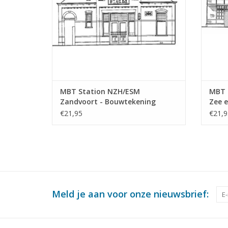
MBT Station NZH/ESM
MBT 
Zandvoort - Bouwtekening
Zee e
Schaal 1 : 64 (30.00.010)
Bouwt
€21,95
€21,9
(30.0
Meld je aan voor onze nieuwsbrief: