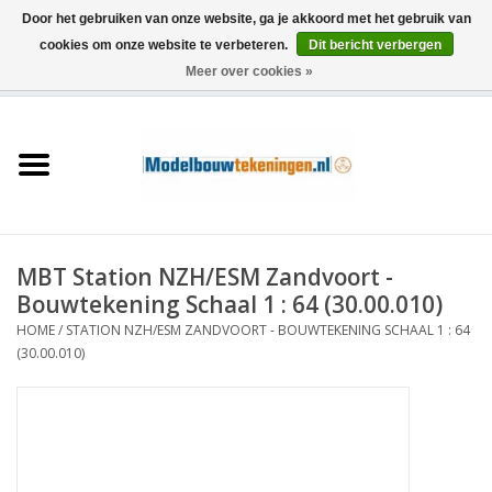
Door het gebruiken van onze website, ga je akkoord met het gebruik van
cookies om onze website te verbeteren.
Dit bericht verbergen
Meer over cookies »
0 Artikelen - €0,00
Home
Schepen
Treinen
MBT Station NZH/ESM Zandvoort -
Houtbouw
Bouwtekening Schaal 1 : 64 (30.00.010)
HOME
/
STATION NZH/ESM ZANDVOORT - BOUWTEKENING SCHAAL 1 : 64
Scenery
(30.00.010)
Machines
Documentatie