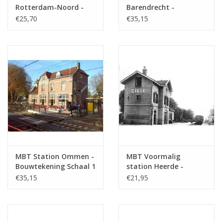
tekening
Rotterdam-Noord -
Barendrecht -
Bouwtekening Schaal 1
Bouwtekening Schaal 1
€25,70
€35,15
Aantal bladen A4 tekst
0
: 87 (30.00.001)
: 87 (30.00.002)
Gewicht in gram
45
Bijzonderheden
dM 1977/10
Opmerkingen
MBT Station Ommen -
MBT Voormalig
Bouwtekening Schaal 1
station Heerde -
: 100 (30.00.003)
Bouwtekening Schaal 1
€35,15
€21,95
: 87 (30.00.004)