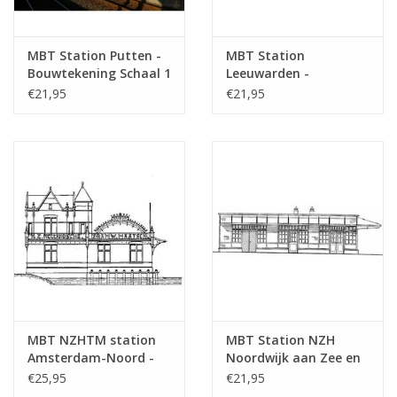
MBT Station Putten -
MBT Station
Bouwtekening Schaal 1
Leeuwarden -
: 87 (30.00.007)
Bouwtekening Schaal 1
€21,95
€21,95
: 160 (30.00.008)
MBT NZHTM station
MBT Station NZH
Amsterdam-Noord -
Noordwijk aan Zee en
Bouwtekening Schaal 1
diverse abri's -
€25,95
€21,95
: 128 (30.00.009)
Bouwtekening Schaal 1