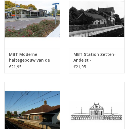
MBT Moderne
MBT Station Zetten-
haltegebouw van de
Andelst -
NS; o.a. Geleen,
Bouwtekening Schaal 1
€21,95
€21,95
Wierden -
: 87 (30.00.006)
Bouwtekening Schaal 1
: 87 (30.00.005)