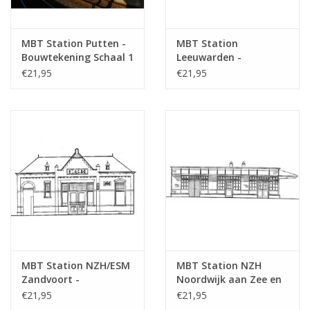
MBT Station Putten -
MBT Station
Bouwtekening Schaal 1
Leeuwarden -
: 87 (30.00.007)
Bouwtekening Schaal 1
€21,95
€21,95
: 160 (30.00.008)
MBT Station NZH/ESM
MBT Station NZH
Zandvoort -
Noordwijk aan Zee en
Bouwtekening Schaal 1
diverse abri's -
€21,95
€21,95
: 64 (30.00.010)
Bouwtekening Schaal 1