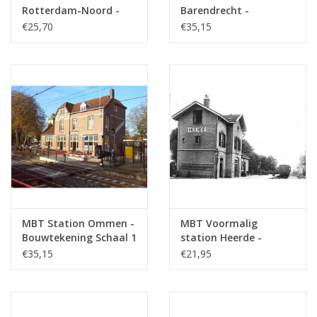
Totaal aantal bladen
1
Rotterdam-Noord -
Barendrecht -
tekening
Bouwtekening Schaal 1
Bouwtekening Schaal 1
€25,70
€35,15
: 87 (30.00.001)
: 87 (30.00.002)
Aantal bladen A4 tekst
0
Gewicht in gram
65
Bijzonderheden
dM 1975/5
Opmerkingen
MBT Station Ommen -
MBT Voormalig
Bouwtekening Schaal 1
station Heerde -
: 100 (30.00.003)
Bouwtekening Schaal 1
€35,15
€21,95
: 87 (30.00.004)