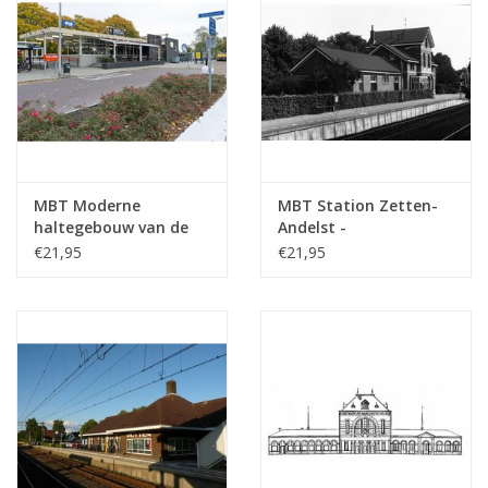
MBT Moderne
MBT Station Zetten-
haltegebouw van de
Andelst -
NS; o.a. Geleen,
Bouwtekening Schaal 1
€21,95
€21,95
Wierden -
: 87 (30.00.006)
Bouwtekening Schaal 1
: 87 (30.00.005)