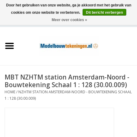
Door het gebruiken van onze website, ga je akkoord met het gebruik van
cookies om onze website te verbeteren.
Dit bericht verbergen
Meer over cookies »
0 Artikelen - €0,00
Home
Schepen
Treinen
MBT NZHTM station Amsterdam-Noord -
Houtbouw
Bouwtekening Schaal 1 : 128 (30.00.009)
HOME
/
NZHTM STATION AMSTERDAM-NOORD - BOUWTEKENING SCHAAL
Scenery
1 : 128 (30.00.009)
Machines
Documentatie