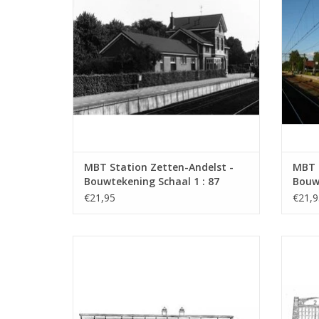
MBT Station Zetten-Andelst -
MBT 
Bouwtekening Schaal 1 : 87
Bouwt
(30.00.006)
(30.0
€21,95
€21,9
MBT Station NZH Noordwijk aan Zee en
MBT w
diverse abri's - Bouwtekening Schaal 1 : 64
Bouwt
(30.00.011)
TO
TOEVOEGEN AAN WINKELWAGEN