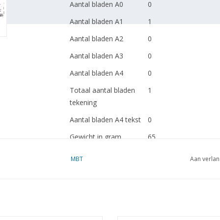
Aantal bladen A0
0
Aantal bladen A1
1
Aantal bladen A2
0
Aantal bladen A3
0
Aantal bladen A4
0
Totaal aantal bladen
1
tekening
Aantal bladen A4 tekst
0
Gewicht in gram
65
Bijzonderheden
dM 1985/1
MBT
Aan verlan
Kopie artikel: 32.00.02
Ì´Ì_
Opmerkingen