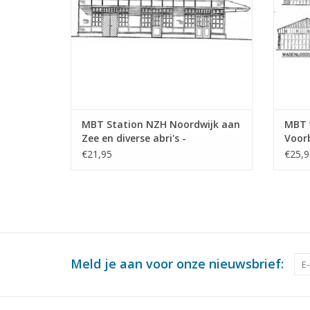
MBT Station NZH Noordwijk aan
MBT 
Zee en diverse abri's -
Voor
Bouwtekening Schaal 1 : 64
1 : 2
€21,95
€25,9
(30.00.011)
Meld je aan voor onze nieuwsbrief: