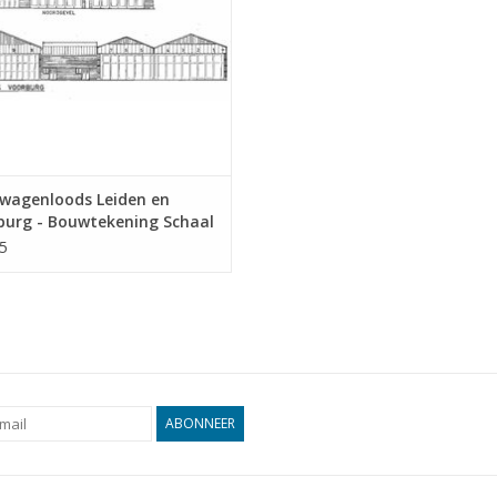
wagenloods Leiden en
burg - Bouwtekening Schaal
8 (30.00.012)
5
ABONNEER