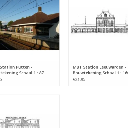
Station Putten -
MBT Station Leeuwarden -
ekening Schaal 1 : 87
Bouwtekening Schaal 1 : 16
0.007)
(30.00.008)
5
€21,95
agenloods Leiden en Voorburg -
ekening Schaal 1 : 28 (30.00.012)
EVOEGEN AAN WINKELWAGEN