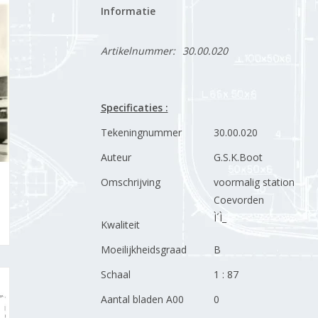
Informatie
Artikelnummer:
30.00.020
Specificaties :
Tekeningnummer
30.00.020
Auteur
G.S.K.Boot
Omschrijving
voormalig station
Coevorden
Ì´Ì_
Kwaliteit
Moeilijkheidsgraad
B
Schaal
1 : 87
Aantal bladen A00
0