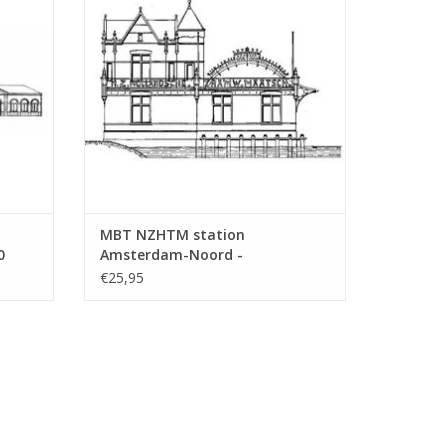
MBT NZHTM station
0
Amsterdam-Noord -
Bouwtekening Schaal 1 : 128
€25,95
(30.00.009)