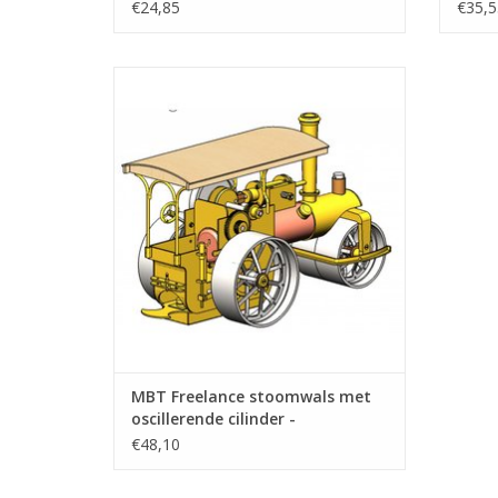
Bouwtekening Schaal 1 : 6
Schaa
€24,85
€35,5
(40.10.004/B)
Freelance stoomwals met oscillerende
cilinder
TOEVOEGEN AAN WINKELWAGEN
MBT Freelance stoomwals met
oscillerende cilinder -
Bouwtekening Schaal 1 : XX
€48,10
(40.10.007/A)