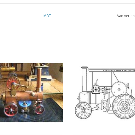
Dit model kan zonder dr
MBT
Aan verlan
onderdelen gebouwd w
Niet alle onderdelen zi
verkrijgbaar.
Opmerkingen
T Stoomlocomobiel "De Mug" -
MBT Ransomes, Sims en Jefferies 
ekening Schaal 1 : N/A (40.10.003)
stoomtrekker - Bouwtekening Schaa
(40.10.004)
EVOEGEN AAN WINKELWAGEN
TOEVOEGEN AAN WINKELWA