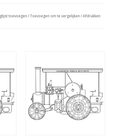
aaibank uit o.a. Meccano en Stuart
glijst toevoegen
/
Toevoegen om te vergelijken
/
Afdrukken
orden.
jn op dit moment nog courant in de handel
4 n.h.p
MBT Differentieel met rechte vertanding
l 1 : 6
voor RS&J stoomtrekker - Bouwtekening
Schaal 1 : 6 (40.10.004/A)
GEN
TOEVOEGEN AAN WINKELWAGEN