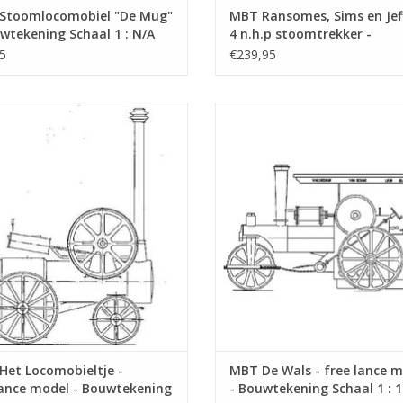
Stoomlocomobiel "De Mug"
MBT Ransomes, Sims en Jeff
wtekening Schaal 1 : N/A
4 n.h.p stoomtrekker -
0.003)
Bouwtekening Schaal 1 : 6
5
€239,95
(40.10.004)
t Locomobieltje - freelance model
MBT De Wals - free lance mode
wtekening Schaal 1 : 1 (40.10.006)
Bouwtekening Schaal 1 : 1 (40.10
EVOEGEN AAN WINKELWAGEN
TOEVOEGEN AAN WINKELWA
Het Locomobieltje -
MBT De Wals - free lance 
lance model - Bouwtekening
- Bouwtekening Schaal 1 : 1