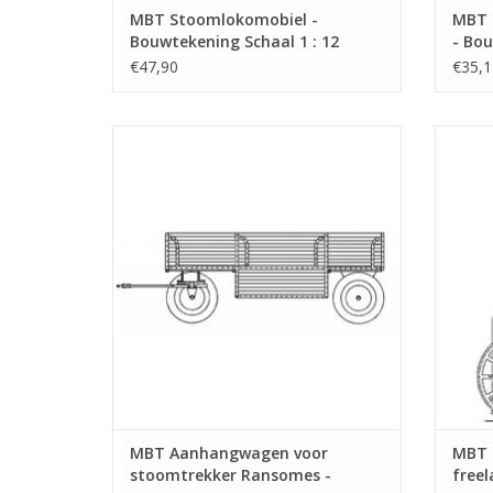
MBT Stoomlokomobiel -
MBT 
Bouwtekening Schaal 1 : 12
- Bou
(40.10.001)
(40.1
€47,90
€35,1
MBT Aanhangwagen voor stoomtrekker
MBT He
Ransomes - Bouwtekening Schaal 1 : 6
- Bou
(40.10.004/B)
TO
TOEVOEGEN AAN WINKELWAGEN
MBT Aanhangwagen voor
MBT 
stoomtrekker Ransomes -
free