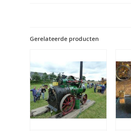
Gerelateerde producten
MBT Stoomlokomobiel - Bouwtekening
MB
Schaal 1 : 12 (40.10.001)
Bouwt
TOEVOEGEN AAN WINKELWAGEN
TO