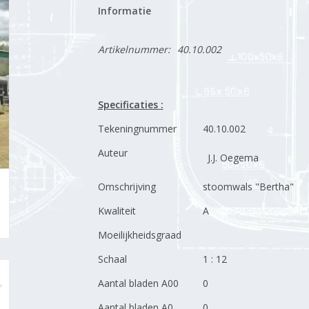
Informatie
Artikelnummer:
40.10.002
Specificaties :
Tekeningnummer
40.10.002
Auteur
J.J. Oegema
Omschrijving
stoomwals "Bertha"
Kwaliteit
A
Moeilijkheidsgraad
Schaal
1 : 12
Aantal bladen A00
0
Aantal bladen A0
0