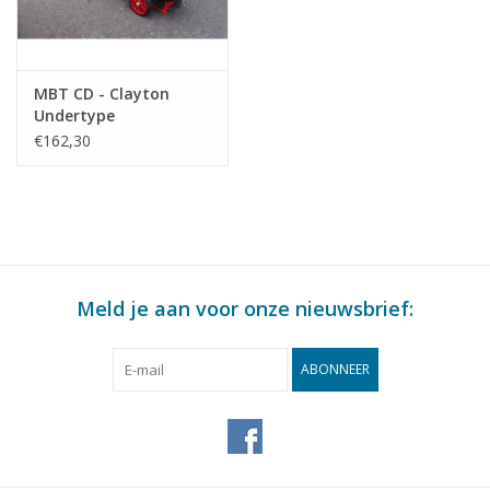
MBT CD - Clayton
Undertype
steamwagon -
€162,30
Bouwtekening Schaal 1
: N/A (40.10.009)
Meld je aan voor onze nieuwsbrief:
ABONNEER