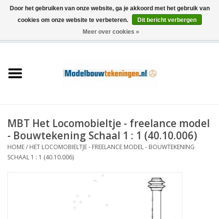
Door het gebruiken van onze website, ga je akkoord met het gebruik van
cookies om onze website te verbeteren.
Dit bericht verbergen
Meer over cookies »
0 Artikelen - €0,00
Home
Schepen
Treinen
MBT Het Locomobieltje - freelance model
Houtbouw
- Bouwtekening Schaal 1 : 1 (40.10.006)
HOME
/
HET LOCOMOBIELTJE - FREELANCE MODEL - BOUWTEKENING
Scenery
SCHAAL 1 : 1 (40.10.006)
Machines
Documentatie