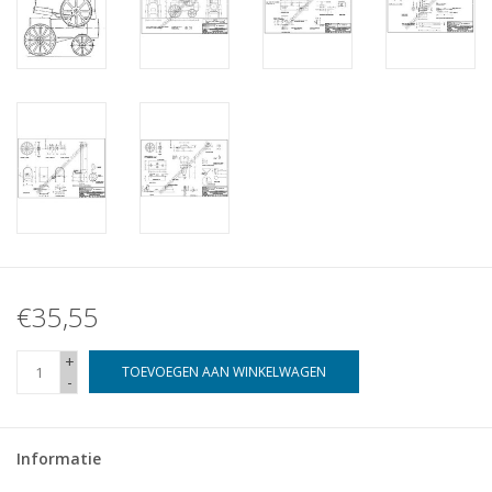
€35,55
+
TOEVOEGEN AAN WINKELWAGEN
-
Informatie