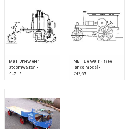
MBT Driewieler
MBT De Wals - free
stoomwagen -
lance model -
Bouwtekening Schaal 1
Bouwtekening Schaal 1
€47,15
€42,65
: 10 (40.10.005)
: 1 (40.10.007)