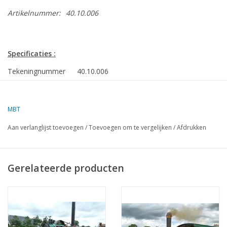
Artikelnummer:
40.10.006
Specificaties :
Tekeningnummer
40.10.006
Omschrijving
Het Locomobieltje - freelance model
Kwaliteit
B
MBT
Moeilijkheidsgraad
Aan verlanglijst toevoegen
/
Toevoegen om te vergelijken
/
Afdrukken
Schaal
1 : 1
Aantal bladen A00
0
Gerelateerde producten
Aantal bladen A0
0
Aantal bladen A1
0
Aantal bladen A2
0