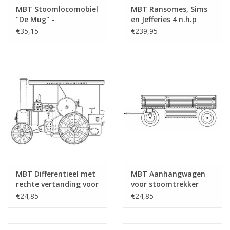
MBT Stoomlocomobiel
MBT Ransomes, Sims
"De Mug" -
en Jefferies 4 n.h.p
Bouwtekening Schaal 1
stoomtrekker -
€35,15
€239,95
: N/A (40.10.003)
Bouwtekening Schaal 1
: 6 (40.10.004)
MBT Differentieel met
MBT Aanhangwagen
rechte vertanding voor
voor stoomtrekker
RS&J stoomtrekker -
Ransomes -
€24,85
€24,85
Bouwtekening Schaal 1
Bouwtekening Schaal 1
: 6 (40.10.004/A)
: 6 (40.10.004/B)