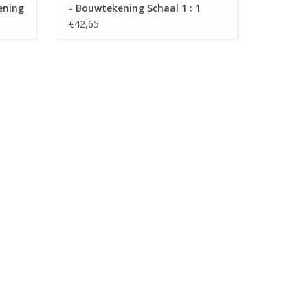
ening
- Bouwtekening Schaal 1 : 1
(40.10.007)
€42,65