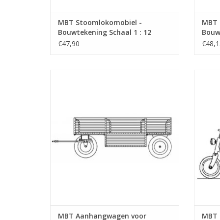
MBT Stoomlokomobiel -
MBT 
Bouwtekening Schaal 1 : 12
Bouwt
(40.10.001)
(40.1
€47,90
€48,1
MBT Aanhangwagen voor stoomtrekker
M
Ransomes - Bouwtekening Schaal 1 : 6
Bouwt
(40.10.004/B)
TO
TOEVOEGEN AAN WINKELWAGEN
MBT Aanhangwagen voor
MBT 