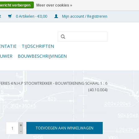
bericht verbergen
Meer over cookies »
0 Artikelen - €0,00
Mijn account / Registreren
NTATIE
TIJDSCHRIFTEN
OUWER
BOUWBESCHRIJVINGEN
FFERIES 4 N.H.P STOOMTREKKER - BOUWTEKENING SCHAAL 1 : 6
(40.10.004)
+
TOEVOEGEN AAN WINKELWAGEN
-