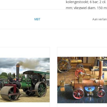
kolengestookt; 6 bar; 2 cil
mm; vliegwiel diam. 150 
Ì´Ì_
Opmerkingen
MBT
Aan verlan
oomwals "Bertha" - Bouwtekening
MBT Stoomlocomobiel "De Mug
Schaal 1 : 12 (40.10.002)
Bouwtekening Schaal 1 : N/A (40.1
EVOEGEN AAN WINKELWAGEN
TOEVOEGEN AAN WINKELWA