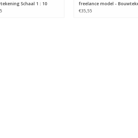
ekening Schaal 1 : 10
freelance model - Bouwtek
0.005)
Schaal 1 : 1 (40.10.006)
5
€35,55