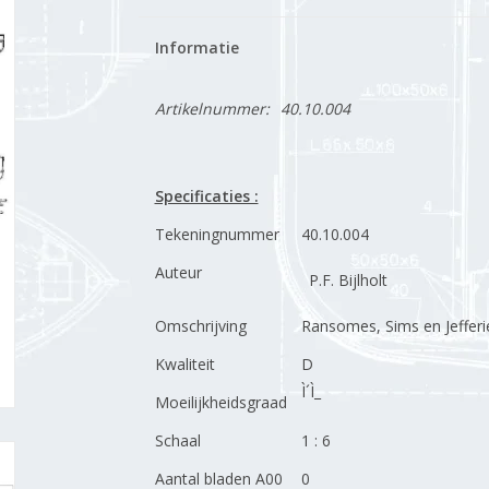
Informatie
Artikelnummer:
40.10.004
Specificaties :
Tekeningnummer
40.10.004
Auteur
P.F. Bijlholt
Omschrijving
Ransomes, Sims en Jefferi
Kwaliteit
D
Ì´Ì_
Moeilijkheidsgraad
Schaal
1 : 6
Aantal bladen A00
0