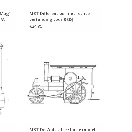
 Mug"
MBT Differentieel met rechte
N/A
vertanding voor RS&J
stoomtrekker - Bouwtekening
€24,85
Schaal 1 : 6 (40.10.004/A)
e model
MBT De Wals - free lance model -
0.006)
Bouwtekening Schaal 1 : 1 (40.10.007)
GEN
TOEVOEGEN AAN WINKELWAGEN
MBT De Wals - free lance model