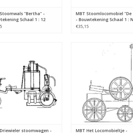
Stoomwals "Bertha" -
MBT Stoomlocomobiel "De
ekening Schaal 1 : 12
- Bouwtekening Schaal 1 : 
0.002)
(40.10.003)
5
€35,15
BT Driewieler stoomwagen -
MBT Het Locomobieltje - freelanc
ekening Schaal 1 : 10 (40.10.005)
- Bouwtekening Schaal 1 : 1 (40.1
EVOEGEN AAN WINKELWAGEN
TOEVOEGEN AAN WINKELWA
Driewieler stoomwagen -
MBT Het Locomobieltje -