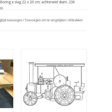
. Boring x slag 22 x 20 cm; achterwiel diam. 236
mm
glijst toevoegen
/
Toevoegen om te vergelijken
/
Afdrukken
" -
MBT Differentieel met rechte vertanding
0.003)
voor RS&J stoomtrekker - Bouwtekening
Schaal 1 : 6 (40.10.004/A)
GEN
TOEVOEGEN AAN WINKELWAGEN