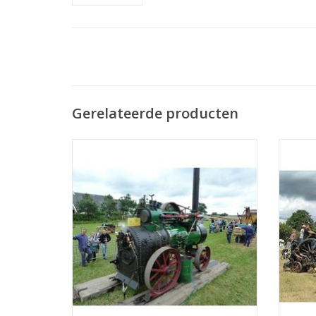
Gerelateerde producten
MBT Stoomlokomobiel - Bouwtekening
MBT St
Schaal 1 : 12 (40.10.001)
TOEVOEGEN AAN WINKELWAGEN
TO