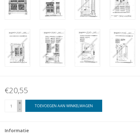
€20,55
+
TOEVOEGEN AAN WINKELWAGEN
-
Informatie