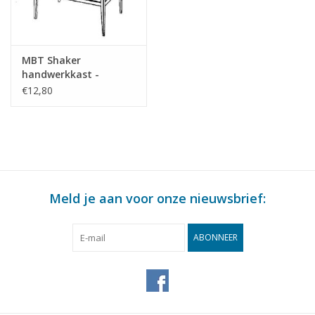
MBT Shaker
handwerkkast -
Bouwtekening Schaal 1
€12,80
: N/A (45.17.010)
Meld je aan voor onze nieuwsbrief:
ABONNEER