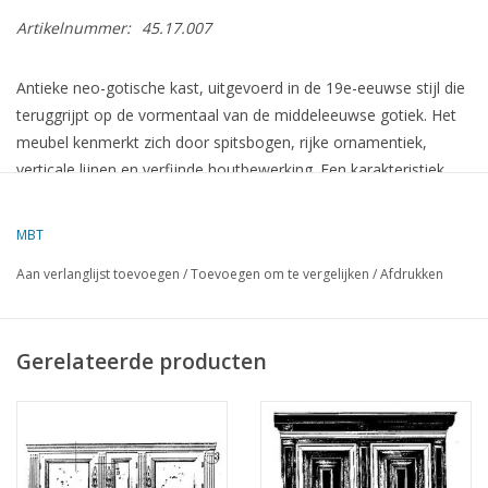
Artikelnummer:
45.17.007
Antieke neo-gotische kast, uitgevoerd in de 19e-eeuwse stijl die
teruggrijpt op de vormentaal van de middeleeuwse gotiek. Het
meubel kenmerkt zich door spitsbogen, rijke ornamentiek,
verticale lijnen en verfijnde houtbewerking. Een karakteristiek
meubelstuk met een monumentale uitstraling en decoratieve
detaillering.
MBT
Aan verlanglijst toevoegen
/
Toevoegen om te vergelijken
/
Afdrukken
Specificaties :
Tekeningnummer
45.17.007
Gerelateerde producten
Auteur
Lakerveld (R.C.)
Omschrijving
neo-gothische kast
Kwaliteit
Moeilijkheidsgraad