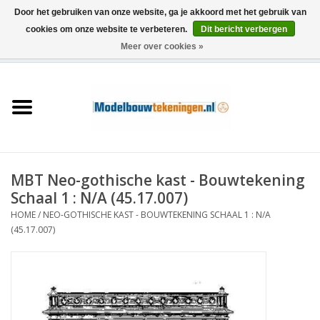
Door het gebruiken van onze website, ga je akkoord met het gebruik van
cookies om onze website te verbeteren.
Dit bericht verbergen
Meer over cookies »
0 Artikelen - €0,00
Home
Schepen
Treinen
MBT Neo-gothische kast - Bouwtekening
Houtbouw
Schaal 1 : N/A (45.17.007)
HOME
/
NEO-GOTHISCHE KAST - BOUWTEKENING SCHAAL 1 : N/A
Scenery
(45.17.007)
Machines
Documentatie