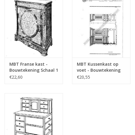
MBT Franse kast -
MBT Kussenkast op
Bouwtekening Schaal 1
voet - Bouwtekening
: N/A (45.17.008)
Schaal 1 : N/A
€22,60
€20,55
(45.17.009)