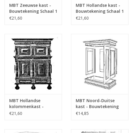
MBT Zeeuwse kast -
MBT Hollandse kast -
refer to foreword on "Lakerveldtekeninge
Bouwtekening Schaal 1
Bouwtekening Schaal 1
for prices
: N/A (45.17.003)
: N/A (45.17.004)
€21,60
€21,60
für Preise von "Lakerveldtekeningen" sehe
das Vorwort
Opmerkingen
MBT Hollandse
MBT Noord-Duitse
kolommenkast -
kast - Bouwtekening
Bouwtekening Schaal 1
Schaal 1 : N/A
€21,60
€14,85
: N/A (45.17.005)
(45.17.006)