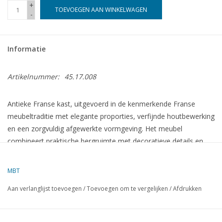
+
TOEVOEGEN AAN WINKELWAGEN
-
Informatie
Artikelnummer:
45.17.008
Antieke Franse kast, uitgevoerd in de kenmerkende Franse
meubeltraditie met elegante proporties, verfijnde houtbewerking
en een zorgvuldig afgewerkte vormgeving. Het meubel
combineert praktische bergruimte met decoratieve details en
weerspiegelt de klassieke stijl en het ambachtelijke
vakmanschap van Franse meubelmakers.
MBT
Aan verlanglijst toevoegen
/
Toevoegen om te vergelijken
/
Afdrukken
Specificaties :
Tekeningnummer
45.17.008