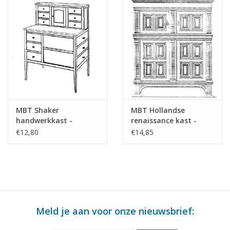
MBT Shaker
MBT Hollandse
handwerkkast -
renaissance kast -
Bouwtekening Schaal 1
Bouwtekening Schaal 1
€12,80
€14,85
: N/A (45.17.010)
: N/A (45.17.011)
Meld je aan voor onze nieuwsbrief: