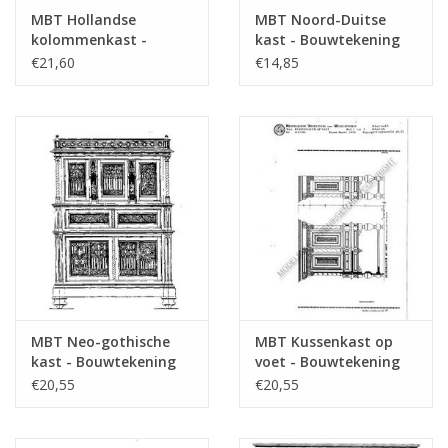
MBT Hollandse
MBT Noord-Duitse
kolommenkast -
kast - Bouwtekening
Bouwtekening Schaal 1
Schaal 1 : N/A
€21,60
€14,85
: N/A (45.17.005)
(45.17.006)
MBT Neo-gothische
MBT Kussenkast op
kast - Bouwtekening
voet - Bouwtekening
Schaal 1 : N/A
Schaal 1 : N/A
€20,55
€20,55
(45.17.007)
(45.17.009)