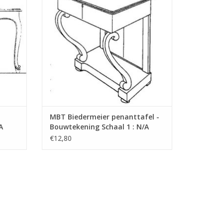
MBT Biedermeier penanttafel -
A
Bouwtekening Schaal 1 : N/A
(45.40.009)
€12,80