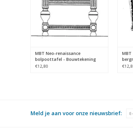
MBT Neo-renaissance
MBT 
bolpoottafel - Bouwtekening
berg
Schaal 1 : N/A (45.40.010)
Schaa
€12,80
€12,8
Meld je aan voor onze nieuwsbrief: