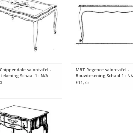
hippendale salontafel -
MBT Regence salontafel -
ekening Schaal 1 : N/A
Bouwtekening Schaal 1 : N/
0.007)
(45.40.008)
0
€11,75
 Regence tafel met bergruimte -
ekening Schaal 1 : N/A (45.40.011)
EVOEGEN AAN WINKELWAGEN