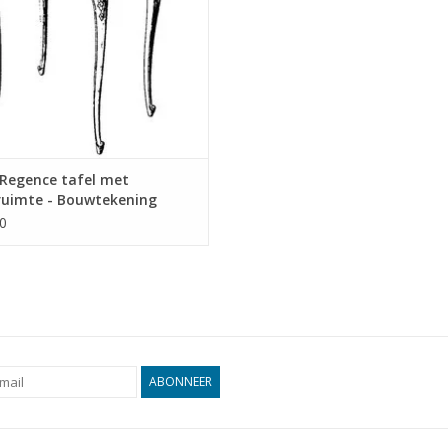
Regence tafel met
ruimte - Bouwtekening
l 1 : N/A (45.40.011)
0
ABONNEER