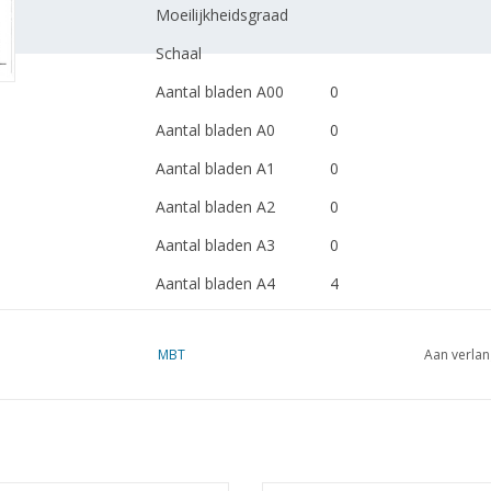
Moeilijkheidsgraad
Schaal
Aantal bladen A00
0
Aantal bladen A0
0
Aantal bladen A1
0
Aantal bladen A2
0
Aantal bladen A3
0
Aantal bladen A4
4
Totaal aantal bladen
4
tekening
MBT
Aan verlan
Aantal bladen A4 tekst
0
Gewicht in gram
45
Bijzonderheden
zie de inleiding voor k