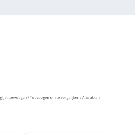
glijst toevoegen
/
Toevoegen om te vergelijken
/
Afdrukken
osten van