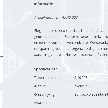
Informatie
Artikelnummer:
45.40.003
Elegant neo-rococo speeltafeltje met een sierlijke
geïnspireerd op de Franse rococostijl en kenmer
en een rijk vormgegeven onderstel. Oorspronke
ontspanning, vormt het tegenwoordig een charm
aanvulling voor een klassiek, historisch of eclect
Specificaties :
Tekeningnummer
45.40.003
Auteur
Lakerveld (R.C.)
Omschrijving
neo-rococo speeltafelt
Kwaliteit