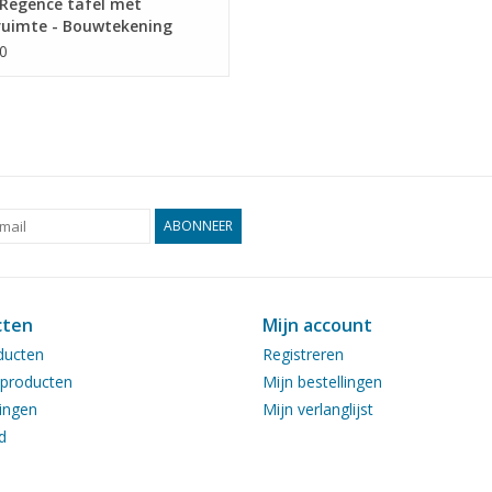
Regence tafel met
ruimte - Bouwtekening
l 1 : N/A (45.40.011)
0
ABONNEER
cten
Mijn account
ducten
Registreren
producten
Mijn bestellingen
ingen
Mijn verlanglijst
d