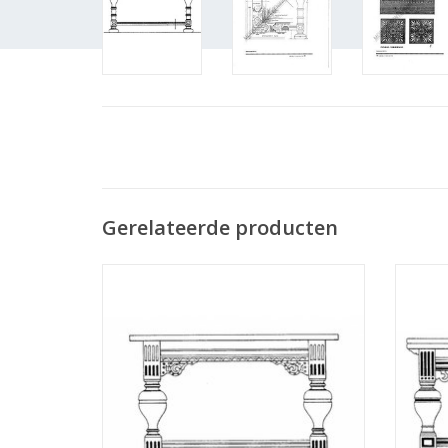
Gerelateerde producten
MBT Hollandse renaissance bolpoottafel -
MBT B
Bouwtekening Schaal 1 : N/A (45.40.001)
TOEVOEGEN AAN WINKELWAGEN
TO