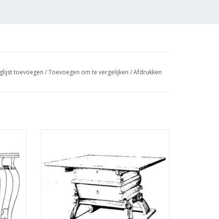
glijst toevoegen
/
Toevoegen om te vergelijken
/
Afdrukken
 -
MBT Laat-Gothische betaaltafel -
0.003)
Bouwtekening Schaal 1 : N/A (45.40.004)
GEN
TOEVOEGEN AAN WINKELWAGEN