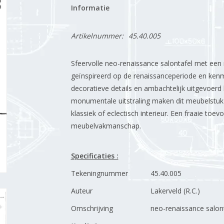
Informatie
Artikelnummer:
45.40.005
Sfeervolle neo-renaissance salontafel met een rij
geïnspireerd op de renaissanceperiode en kenm
decoratieve details en ambachtelijk uitgevoer
monumentale uitstraling maken dit meubelstuk to
klassiek of eclectisch interieur. Een fraaie toev
meubelvakmanschap.
Specificaties :
Tekeningnummer
45.40.005
Auteur
Lakerveld (R.C.)
Omschrijving
neo-renaissance salon