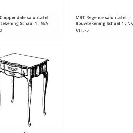
hippendale salontafel -
MBT Regence salontafel -
ekening Schaal 1 : N/A
Bouwtekening Schaal 1 : N/
0.007)
(45.40.008)
0
€11,75
 Regence tafel met bergruimte -
ekening Schaal 1 : N/A (45.40.011)
EVOEGEN AAN WINKELWAGEN