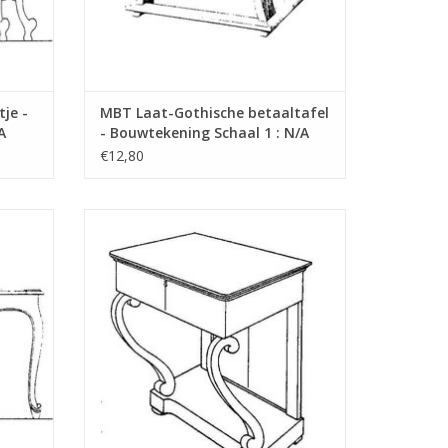
osten van
"Lakerveldtekeningen"
je -
MBT Laat-Gothische betaaltafel
A
- Bouwtekening Schaal 1 : N/A
eldtekeningen" sehe
(45.40.004)
€12,80
kening
MBT Biedermeier penanttafel -
Bouwtekening Schaal 1 : N/A (45.40.009)
GEN
TOEVOEGEN AAN WINKELWAGEN