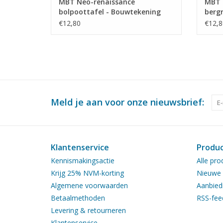
MBT Neo-renaissance
MBT 
bolpoottafel - Bouwtekening
berg
Schaal 1 : N/A (45.40.010)
Schaa
€12,80
€12,8
Meld je aan voor onze nieuwsbrief:
Klantenservice
Produ
Kennismakingsactie
Alle pro
Krijg 25% NVM-korting
Nieuwe 
Algemene voorwaarden
Aanbied
Betaalmethoden
RSS-fee
Levering & retourneren
Klantenservice