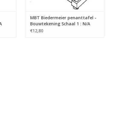
MBT Biedermeier penanttafel -
A
Bouwtekening Schaal 1 : N/A
(45.40.009)
€12,80