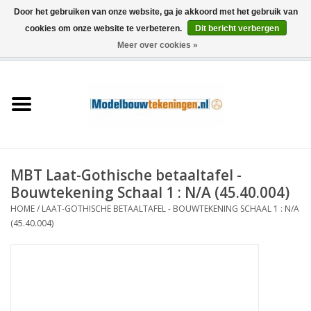
Door het gebruiken van onze website, ga je akkoord met het gebruik van
cookies om onze website te verbeteren.
Dit bericht verbergen
Meer over cookies »
0 Artikelen - €0,00
Home
Schepen
Treinen
MBT Laat-Gothische betaaltafel -
Houtbouw
Bouwtekening Schaal 1 : N/A (45.40.004)
HOME
/
LAAT-GOTHISCHE BETAALTAFEL - BOUWTEKENING SCHAAL 1 : N/A
Scenery
(45.40.004)
Machines
Documentatie