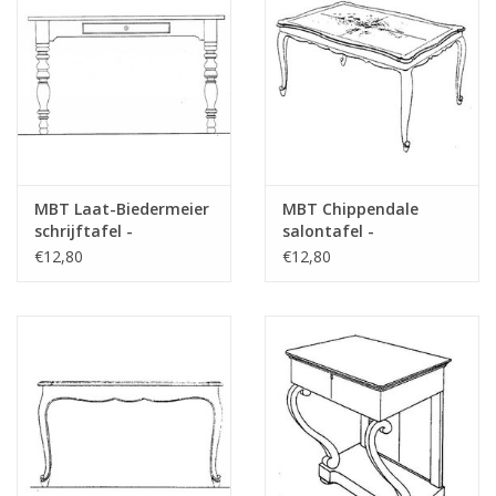
für Preise von "Lakerveldtekeningen" sehe
das Vorwort
Opmerkingen
MBT Laat-Biedermeier
MBT Chippendale
schrijftafel -
salontafel -
Bouwtekening Schaal 1
Bouwtekening Schaal 1
€12,80
€12,80
: N/A (45.40.006)
: N/A (45.40.007)