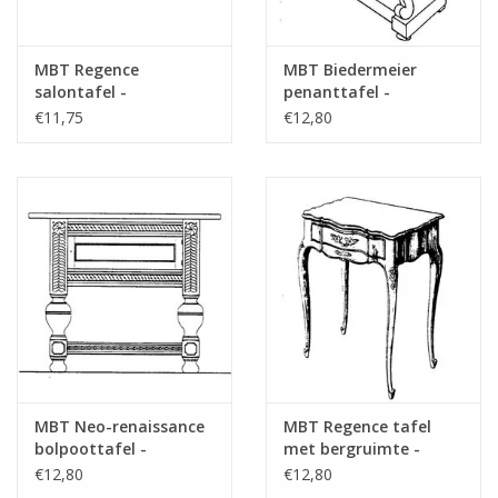
MBT Regence
MBT Biedermeier
salontafel -
penanttafel -
Bouwtekening Schaal 1
Bouwtekening Schaal 1
€11,75
€12,80
: N/A (45.40.008)
: N/A (45.40.009)
MBT Neo-renaissance
MBT Regence tafel
bolpoottafel -
met bergruimte -
Bouwtekening Schaal 1
Bouwtekening Schaal 1
€12,80
€12,80
: N/A (45.40.010)
: N/A (45.40.011)