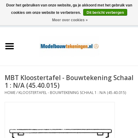
Door het gebruiken van onze website, ga je akkoord met het gebruik van
cookies om onze website te verbeteren.
Dit bericht verbergen
Meer over cookies »
0 Artikelen - €0,00
Home
Schepen
Treinen
MBT Kloostertafel - Bouwtekening Schaal
Houtbouw
1 : N/A (45.40.015)
HOME
/
KLOOSTERTAFEL - BOUWTEKENING SCHAAL 1 : N/A (45.40.015)
Scenery
Machines
Documentatie