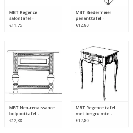
MBT Regence
MBT Biedermeier
salontafel -
penanttafel -
Bouwtekening Schaal 1
Bouwtekening Schaal 1
€11,75
€12,80
: N/A (45.40.008)
: N/A (45.40.009)
MBT Neo-renaissance
MBT Regence tafel
bolpoottafel -
met bergruimte -
Bouwtekening Schaal 1
Bouwtekening Schaal 1
€12,80
€12,80
: N/A (45.40.010)
: N/A (45.40.011)