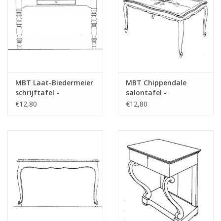
das Vorwort
Opmerkingen
MBT Laat-Biedermeier
MBT Chippendale
schrijftafel -
salontafel -
Bouwtekening Schaal 1
Bouwtekening Schaal 1
€12,80
€12,80
: N/A (45.40.006)
: N/A (45.40.007)