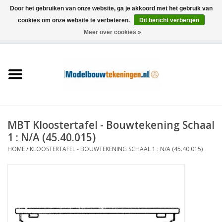
Door het gebruiken van onze website, ga je akkoord met het gebruik van
cookies om onze website te verbeteren.
Dit bericht verbergen
Meer over cookies »
0 Artikelen - €0,00
Home
Schepen
Treinen
MBT Kloostertafel - Bouwtekening Schaal
Houtbouw
1 : N/A (45.40.015)
HOME
/
KLOOSTERTAFEL - BOUWTEKENING SCHAAL 1 : N/A (45.40.015)
Scenery
Machines
Documentatie