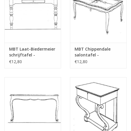
das Vorwort
Opmerkingen
MBT Laat-Biedermeier
MBT Chippendale
schrijftafel -
salontafel -
Bouwtekening Schaal 1
Bouwtekening Schaal 1
€12,80
€12,80
: N/A (45.40.006)
: N/A (45.40.007)