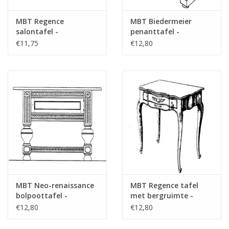
MBT Regence
MBT Biedermeier
salontafel -
penanttafel -
Bouwtekening Schaal 1
Bouwtekening Schaal 1
€11,75
€12,80
: N/A (45.40.008)
: N/A (45.40.009)
MBT Neo-renaissance
MBT Regence tafel
bolpoottafel -
met bergruimte -
Bouwtekening Schaal 1
Bouwtekening Schaal 1
€12,80
€12,80
: N/A (45.40.010)
: N/A (45.40.011)