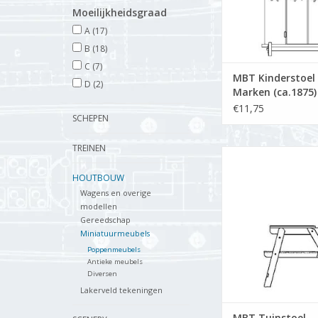
Moeilijkheidsgraad
A
(17)
B
(18)
C
(7)
MBT Kinderstoel 
D
(2)
Marken (ca.1875)
Bouwtekening Sch
€11,75
SCHEPEN
12 (40.33.027)
TREINEN
MBT Tuinstoel - Bou
Schaal 1 : 12 (40.
HOUTBOUW
TOEVOEGEN AAN WI
Wagens en overige
modellen
Gereedschap
Miniatuurmeubels
Poppenmeubels
Antieke meubels
Diversen
Lakerveld tekeningen
MBT Tuinstoel -