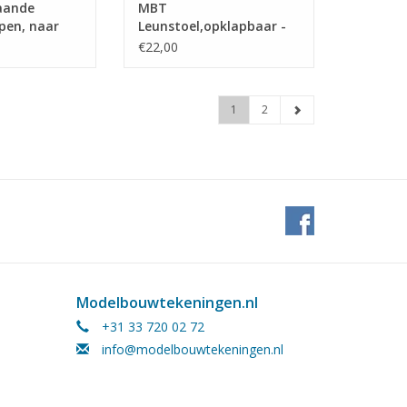
aande
MBT
pen, naar
Leunstoel,opklapbaar -
-
Bouwtekening Schaal 1 :
€22,00
g Schaal 1 :
8 (40.33.032)
)
1
2
Modelbouwtekeningen.nl
+31 33 720 02 72
info@modelbouwtekeningen.nl