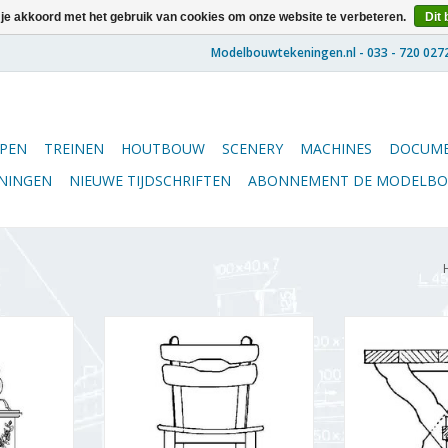
 je akkoord met het gebruik van cookies om onze website te verbeteren.
Dit 
PEN
TREINEN
HOUTBOUW
SCENERY
MACHINES
DOCUME
ENINGEN
NIEUWE TIJDSCHRIFTEN
ABONNEMENT DE MODELB
t Marken
MBT Eiken huiskamerstoel -
MBT Rechthoe
ing Schaal 1
Bouwtekening Schaal 1 : 12
kruispoten - Bo
27)
(40.33.010)
1 : 12 (
NKELWAGEN
TOEVOEGEN AAN WINKELWAGEN
TOEVOEGEN AA