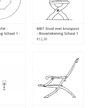
fel -
MBT Stoel met kruispoot
g Schaal 1 :
- Bouwtekening Schaal 1
)
: 12 (40.33.007)
€12,30
e staande
MBT Leunstoel,opklapbaar -
mpen, naar
Bouwtekening Schaal 1 : 8
- Bouwtekening
(40.33.032)
2 (40.33.045)
TOEVOEGEN AAN WINKELWAGEN
N WINKELWAGEN