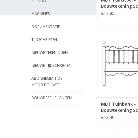
SCENERY
Bouwtekening Sch
12 (40.33.016)
€17,85
MACHINES
DOCUMENTATIE
MBT Tuinbank - Bou
Schaal 1 : 12 (40.
TIJDSCHRIFTEN
TOEVOEGEN AAN WI
NIEUWE TEKENINGEN
NIEUWE TIJDSCHRIFTEN
ABONNEMENT DE
MODELBOUWER
BOUWBESCHRIJVINGEN
MBT Tuinbank -
Bouwtekening Sch
12 (40.33.028)
€12,40
MBT Stoel met vierka