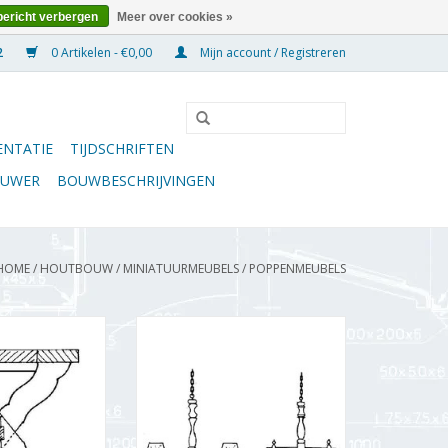
bericht verbergen
Meer over cookies »
0 Artikelen - €0,00
Mijn account / Registreren
NTATIE
TIJDSCHRIFTEN
OUWER
BOUWBESCHRIJVINGEN
HOME
/
HOUTBOUW
/
MINIATUURMEUBELS
/
POPPENMEUBELS
kige tafel met
MBT Twee hanglampen, naar
uwtekening Schaal
"Oisterwijk" - Bouwtekening
40.33.008)
Schaal 1 : 12 (40.33.046)
N WINKELWAGEN
TOEVOEGEN AAN WINKELWAGEN