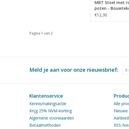
MBT Stoel met r
poten - Bouwtek
Schaal 1 : 12 (40.
€12,30
Pagina 1 van 2
Meld je aan voor onze nieuwsbrief:
Klantenservice
Produ
Kennismakingsactie
Alle pro
Krijg 25% NVM-korting
Nieuwe 
Algemene voorwaarden
Aanbied
Betaalmethoden
RSS-fee