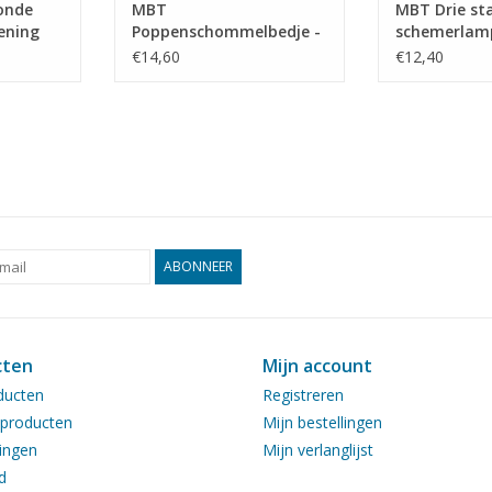
onde
MBT
MBT Drie st
ening
Poppenschommelbedje -
schemerlam
33.001)
Bouwtekening Schaal 1 :
"Oisterwijk" 
€14,60
€12,40
12 (40.33.048)
Bouwtekenin
12 (40.33.045
ABONNEER
cten
Mijn account
ducten
Registreren
producten
Mijn bestellingen
ingen
Mijn verlanglijst
d