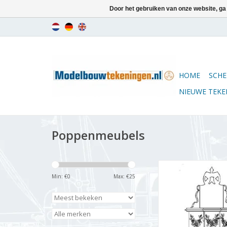
Door het gebruiken van onze website, ga
HOME
SCHE
NIEUWE TEK
Poppenmeubels
MBT Kinderstoel ui
(ca.1875) - Bouwteken
Min: €
0
Max: €
25
: 12 (40.33.0
TOEVOEGEN AAN WI