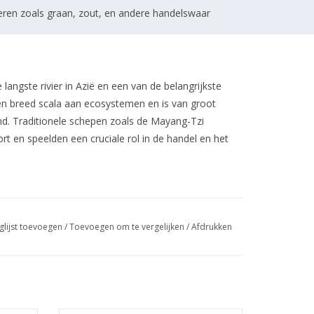
eren zoals graan, zout, en andere handelswaar
langste rivier in Azië en een van de belangrijkste
en breed scala aan ecosystemen en is van groot
nd.
Traditionele schepen zoals de Mayang-Tzi
t en speelden een cruciale rol in de handel en het
ig grotendeels zijn vervangen door
glijst toevoegen
/
Toevoegen om te vergelijken
/
Afdrukken
ijk symbool van de rijke maritieme geschiedenis
aren worden soms gebruikt voor toeristische
s in ere worden gehouden.
Specificaties :