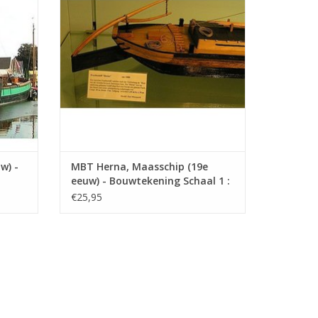
bovenloop van de Chang-Jiang
ijving is bijgesloten.
w) -
MBT Herna, Maasschip (19e
eeuw) - Bouwtekening Schaal 1 :
100 (10.05.010)
€25,95