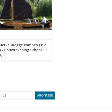
Berkel-Regge zompen (19e
 - Bouwtekening Schaal 1 :
0.05.012)
5
ABONNEER