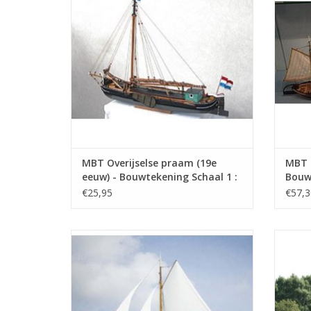
MBT Overijselse praam (19e
MBT R
eeuw) - Bouwtekening Schaal 1 :
Bouwt
75 (10.05.007)
(10.0
€25,95
€57,3
MBT Groninger tjalk (19e eeuw) -
MBT B
Bouwtekening Schaal 1 : 75 (10.05.011)
Bouwt
TOEVOEGEN AAN WINKELWAGEN
TO