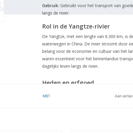
Gebruik
:
Gebruikt voor het transport van goed
langs de rivier.
Rol in de Yangtze-rivier
De Yangtze, met een lengte van 6.300 km, is de 
waterwegen in China.
De rivier stroomt door e
belang voor de economie en cultuur van het la
waren essentieel voor het binnenlandse transpor
dagelijks leven langs de rivier.
Heden en erfgoed
Hoewel de traditionele Mayang-Tzi tegenwoord
MBT
Aan verlan
gemotoriseerde schepen, blijven ze een belangr
van China.
Replica's en gerestaureerde exempl
vaartochten, waarmee de oude scheepstraditie
Tekeningnummer
10.05.026