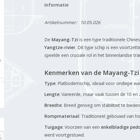
Informatie
Artikelnummer:
10.05.026
De
Mayang-Tzi
is een type traditionele Chine
Yangtze-rivier
.
Dit type schip is een voortzet
speelde een cruciale rol in het binnenlandse t
Kenmerken van de Mayang-Tzi
Type
:
Platbodemschip, ideaal voor ondiepe wat
Lengte
:
Varieerde, maar vaak tussen de 10 en 
Breedte
:
Breed genoeg om stabiliteit te bieden
Rompmateriaal
:
Traditioneel gebouwd van ho
Tuigage
:
Voorzien van een
enkelbladige pedd
werd voortgestuwd.