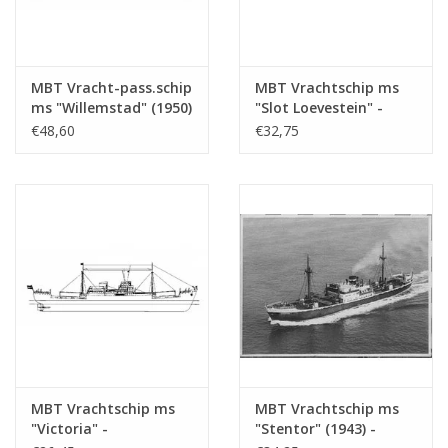
Totaal aantal bladen
2
tekening
MBT Vracht-pass.schip
MBT Vrachtschip ms
Aantal bladen A4 tekst
0
ms "Willemstad" (1950)
"Slot Loevestein" -
Gewicht in gram
105
- KNSM; ex "Socrates"
Bouwtekening Schaal 1
€48,60
€32,75
(1938) - Bouwtekening
: 200 (10.10.021)
Bijzonderheden
l.o.a. 76
Schaal 1 : 100
(10.10.020/A)
dM 1955/6
Kopie artikel: 12.10.032 (4 blz)
Opmerkingen
MBT Vrachtschip ms
MBT Vrachtschip ms
"Victoria" -
"Stentor" (1943) -