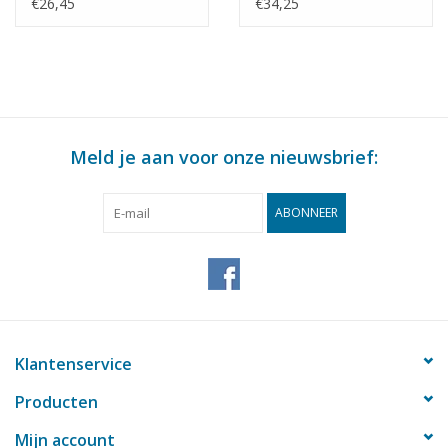
Bouwtekening Schaal 1
KNSM - Bouwtekening
€26,45
€34,25
: 200 (10.10.022)
Schaal 1 : 200
(10.10.025)
Meld je aan voor onze nieuwsbrief:
ABONNEER
Klantenservice
Producten
Mijn account