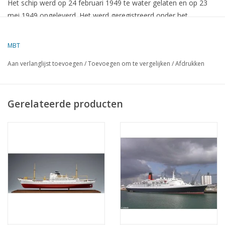
Het schip werd op 24 februari 1949 te water gelaten en op 23
mei 1949 opgeleverd.
Het werd geregistreerd onder het
Nederlandse nummer 7385 Z ROTT 1949 en had de roepnaam
PIKK
.
MBT
Aan verlanglijst toevoegen
/
Toevoegen om te vergelijken
/
Afdrukken
Technische Specificaties
Type
:
Motorschip (general cargo)
Gerelateerde producten
Lengte
:
72,75 meter
Breedte
:
12,24 meter
Diepgang
:
4,30 meter
Bruto tonnage
:
991 BRT
Netto tonnage
:
419 NRT
Draagvermogen
:
1.083 ton
Motor
:
Werkspoor 8-cilinder 4-takt dieselmotor, 1.500 pk