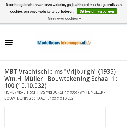
Door het gebruiken van onze website, ga je akkoord met het gebruik van
cookies om onze website te verbeteren.
Dit bericht verbergen
Meer over cookies »
0 Artikelen - €0,00
Home
Schepen
Treinen
MBT Vrachtschip ms "Vrijburgh" (1935) -
Houtbouw
Wm.H. Müller - Bouwtekening Schaal 1 :
100 (10.10.032)
Scenery
HOME
/
VRACHTSCHIP MS "VRIJBURGH" (1935) - WM.H. MÜLLER -
BOUWTEKENING SCHAAL 1 : 100 (10.10.032)
Machines
Documentatie